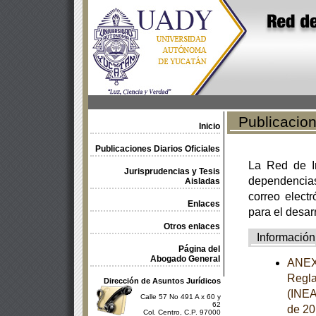
Publicacione
Inicio
Publicaciones Diarios Oficiales
La Red de In
Jurisprudencias y Tesis
dependencia
Aisladas
correo electr
Enlaces
para el desar
Otros enlaces
Información
Página del
Abogado General
ANEXO
Regla
Dirección de Asuntos Jurídicos
(INEA)
Calle 57 No 491 A x 60 y
62
de 20
Col. Centro, C.P. 97000