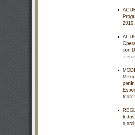
ACUER
Progr
2019
ACUER
Opera
con D
2019-02
MODIF
Mexic
penín
Espec
febre
REGLA
Indus
ejerci