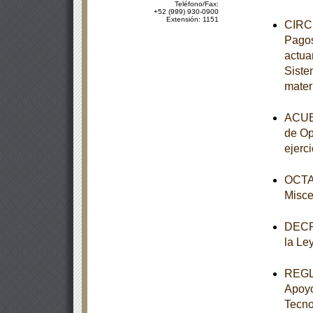
Teléfono/Fax:
+52 (999) 930-0900
Extensión: 1151
CIRCU
Pagos
actuar
Siste
mater
ACUER
de Op
ejerci
OCTAV
Misce
DECRE
la Le
REGLA
Apoyo
Tecno