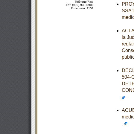
Teléfono/Fax:
PROY
+52 (999) 930-0900
Extensión: 1151
SSA1-
medi
ACLAR
la Ju
regla
Consej
publi
DECL
504-
DETE
CONC
ACUER
medic