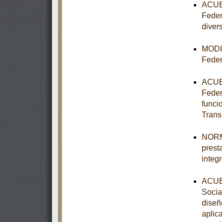
ACUER
Feder
diver
MODIF
Feder
ACUER
Federa
funci
Trans
NORMA
prest
integ
ACUER
Socia
diseñ
aplic