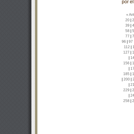
por e
« Ant
20
|
39
|
58
|
77
|
96
|
97
112
|
127
|
|
1
156
|
|
1
185
|
|
200
|
|
2
229
|
|
2
258
|