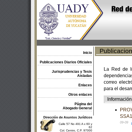
Publicacione
Inicio
Publicaciones Diarios Oficiales
La Red de In
Jurisprudencias y Tesis
dependencia
Aisladas
correo electr
Enlaces
para el desar
Otros enlaces
Información
Página del
Abogado General
PROY
SSA1-
Dirección de Asuntos Jurídicos
09-09
Calle 57 No 491 A x 60 y
62
Col. Centro, C.P. 97000