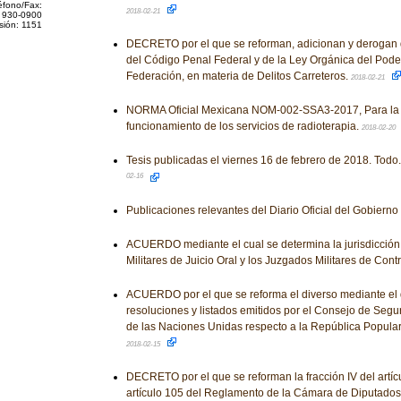
éfono/Fax:
2018-02-21
 930-0900
sión: 1151
DECRETO por el que se reforman, adicionan y derogan 
del Código Penal Federal y de la Ley Orgánica del Poder
Federación, en materia de Delitos Carreteros.
2018-02-21
NORMA Oficial Mexicana NOM-002-SSA3-2017, Para la 
funcionamiento de los servicios de radioterapia.
2018-02-20
Tesis publicadas el viernes 16 de febrero de 2018. Todo.
02-16
Publicaciones relevantes del Diario Oficial del Gobiern
ACUERDO mediante el cual se determina la jurisdicción 
Militares de Juicio Oral y los Juzgados Militares de Contr
ACUERDO por el que se reforma el diverso mediante el 
resoluciones y listados emitidos por el Consejo de Segu
de las Naciones Unidas respecto a la República Popula
2018-02-15
DECRETO por el que se reforman la fracción IV del artículo
artículo 105 del Reglamento de la Cámara de Diputados