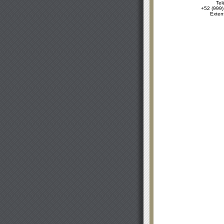
Tel
+52 (999)
Exten