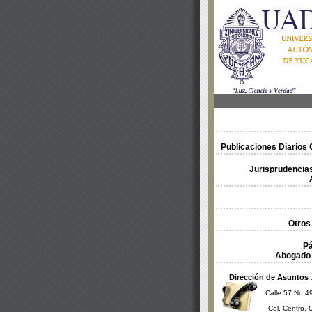
Publicaciones Diarios O
Jurisprudencias
Otros
Pá
Abogado 
Dirección de Asuntos 
Calle 57 No 49
Col. Centro, 