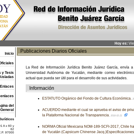
Hoy es:
Vie
Publicaciones Diarios Oficiales
Inicio
ficiales
La Red de Información Jurídica Benito Juárez García, envía a
 y Tesis
Universidad Autónoma de Yucatán, mediante correo electrónico,
Aisladas
actual que pueda ser útil para el desarrollo de sus actividades.
Enlaces
Información
 enlaces
ESTATUTO Orgánico del Fondo de Cultura Económica.
2
gina del
General
ACUERDO mediante el cual se aprueba el aviso de priv
la Plataforma Nacional de Transparencia.
2018-02-21
Jurídicos
1 A x 60 y
NORMA Oficial Mexicana NOM-189-SCFI-2017, Chile ha
62
de Yucatán (Capsicum Chinense Jacq.)Especificaciones
C.P. 97000