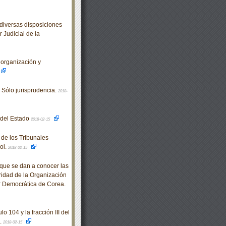
diversas disposiciones
 Judicial de la
organización y
 Sólo jurisprudencia.
2018-
o del Estado
2018-02-15
de los Tribunales
ol.
2018-02-15
que se dan a conocer las
ridad de la Organización
r Democrática de Corea.
 104 y la fracción III del
.
2018-02-15