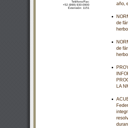
Teléfono/Fax:
año, 
+52 (999) 930-0900
Extensión: 1151
NORMA
de fá
herbo
NORMA
de fá
herbo
PROY
INFO
PROG
LA N
ACUER
Feder
integ
resol
duran