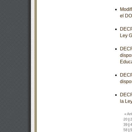
Modif
el D
DECRE
Ley G
DECRE
dispo
Educa
DECRE
dispo
DECRE
la Le
« Ant
20
|
39
|
58
|