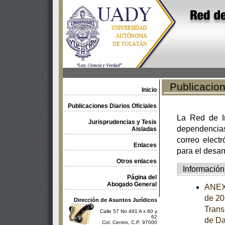
Publicacione
Inicio
Publicaciones Diarios Oficiales
La Red de In
Jurisprudencias y Tesis
dependencia
Aisladas
correo electr
Enlaces
para el desar
Otros enlaces
Información
Página del
Abogado General
ANEXO
de 20
Dirección de Asuntos Jurídicos
Trans
Calle 57 No 491 A x 60 y
62
de Da
Col. Centro, C.P. 97000