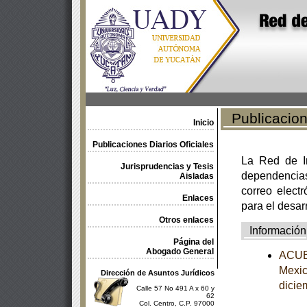
Publicacione
Inicio
Publicaciones Diarios Oficiales
La Red de In
Jurisprudencias y Tesis
dependencia
Aisladas
correo electr
Enlaces
para el desar
Otros enlaces
Información
Página del
Abogado General
ACUER
Mexic
Dirección de Asuntos Jurídicos
dicie
Calle 57 No 491 A x 60 y
62
Col. Centro, C.P. 97000