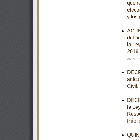
que re
elect
y los
ACUER
del p
la Le
2016 
2015-12
DECRE
artíc
Civil.
DECRE
la Le
Respo
Públi
QUINT