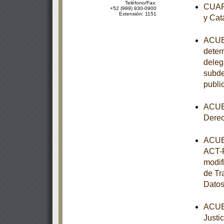
Teléfono/Fax:
CUART
+52 (999) 930-0900
Extensión: 1151
y Cat
ACUER
determ
deleg
subde
publi
ACUER
Dere
ACUER
ACT-P
modif
de Tr
Datos
ACUER
Justi