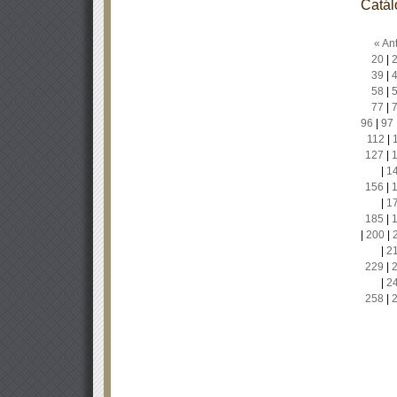
Catál
« Ant
20
|
39
|
58
|
77
|
96
|
97
112
|
127
|
|
1
156
|
|
1
185
|
|
200
|
|
2
229
|
|
2
258
|