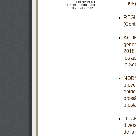
Teléfono/Fax:
1998)
+52 (999) 930-0900
Extensión: 1151
REGLA
(Cont
ACUER
gener
2018,
los a
la Se
NORMA
preve
epide
prost
próst
DECRE
diver
de la