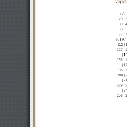
veget
« Ant
20
|
39
|
58
|
77
|
96
|
97
112
|
127
|
|
1
156
|
|
1
185
|
|
200
|
|
2
229
|
|
2
258
|