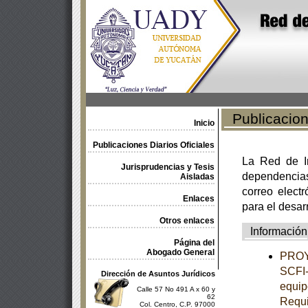
Publicacione
Inicio
Publicaciones Diarios Oficiales
La Red de In
Jurisprudencias y Tesis
dependencia
Aisladas
correo electr
Enlaces
para el desar
Otros enlaces
Información
Página del
Abogado General
PROY
SCFI-
Dirección de Asuntos Jurídicos
equip
Calle 57 No 491 A x 60 y
62
Requi
Col. Centro, C.P. 97000