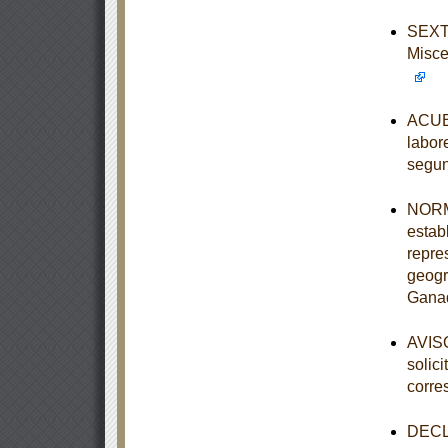
SEXTA
Misce
ACUER
labor
segun
NORM
establ
repre
geogr
Ganad
AVISO
solic
corre
DECLA