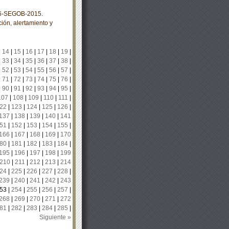
6-SEGOB-2015.
ión, alertamiento y
|
14
|
15
|
16
|
17
|
18
|
19
|
|
33
|
34
|
35
|
36
|
37
|
38
|
|
52
|
53
|
54
|
55
|
56
|
57
|
|
71
|
72
|
73
|
74
|
75
|
76
|
|
90
|
91
|
92
|
93
|
94
|
95
|
107
|
108
|
109
|
110
|
111
|
22
|
123
|
124
|
125
|
126
|
137
|
138
|
139
|
140
|
141
51
|
152
|
153
|
154
|
155
|
166
|
167
|
168
|
169
|
170
80
|
181
|
182
|
183
|
184
|
195
|
196
|
197
|
198
|
199
210
|
211
|
212
|
213
|
214
24
|
225
|
226
|
227
|
228
|
239
|
240
|
241
|
242
|
243
53
|
254
|
255
|
256
|
257
|
268
|
269
|
270
|
271
|
272
81
|
282
|
283
|
284
|
285
|
Siguiente »