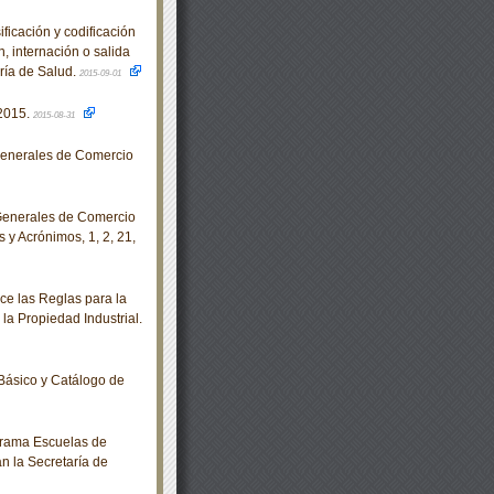
icación y codificación
, internación o salida
aría de Salud.
2015-09-01
2015.
2015-08-31
enerales de Comercio
Generales de Comercio
 y Acrónimos, 1, 2, 21,
ce las Reglas para la
 la Propiedad Industrial.
Básico y Catálogo de
grama Escuelas de
n la Secretaría de