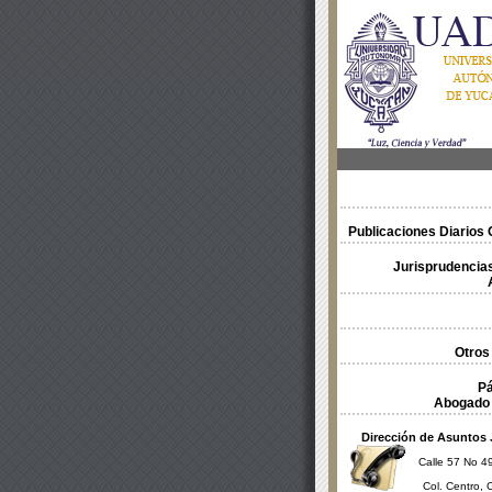
Publicaciones Diarios O
Jurisprudencias
Otros
Pá
Abogado 
Dirección de Asuntos 
Calle 57 No 49
Col. Centro, 