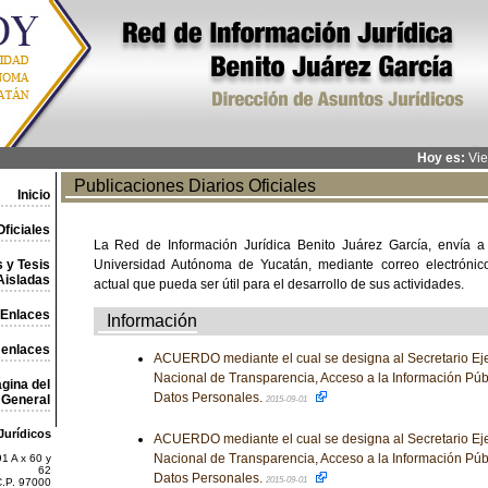
Hoy es:
Vie
Publicaciones Diarios Oficiales
Inicio
ficiales
La Red de Información Jurídica Benito Juárez García, envía a
 y Tesis
Universidad Autónoma de Yucatán, mediante correo electrónico,
Aisladas
actual que pueda ser útil para el desarrollo de sus actividades.
Enlaces
Información
 enlaces
ACUERDO mediante el cual se designa al Secretario Eje
Nacional de Transparencia, Acceso a la Información Púb
gina del
Datos Personales.
General
2015-09-01
Jurídicos
ACUERDO mediante el cual se designa al Secretario Eje
Nacional de Transparencia, Acceso a la Información Púb
1 A x 60 y
62
Datos Personales.
2015-09-01
C.P. 97000