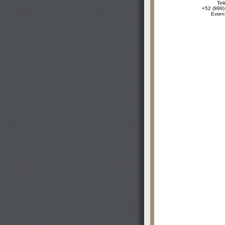
Tel
+52 (999)
Exten