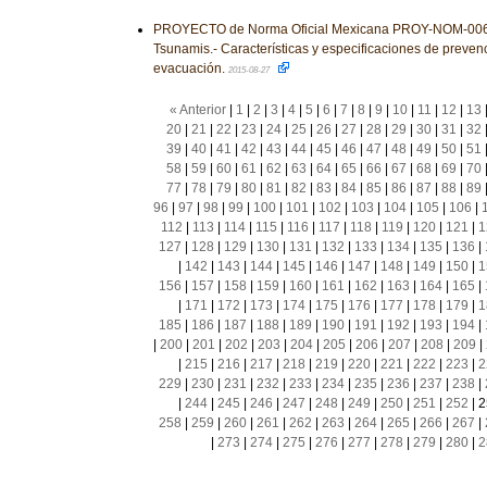
PROYECTO de Norma Oficial Mexicana PROY-NOM-00
Tsunamis.- Características y especificaciones de prevenc
evacuación.
2015-08-27
« Anterior
|
1
|
2
|
3
|
4
|
5
|
6
|
7
|
8
|
9
|
10
|
11
|
12
|
13
20
|
21
|
22
|
23
|
24
|
25
|
26
|
27
|
28
|
29
|
30
|
31
|
32
39
|
40
|
41
|
42
|
43
|
44
|
45
|
46
|
47
|
48
|
49
|
50
|
51
58
|
59
|
60
|
61
|
62
|
63
|
64
|
65
|
66
|
67
|
68
|
69
|
70
77
|
78
|
79
|
80
|
81
|
82
|
83
|
84
|
85
|
86
|
87
|
88
|
89
96
|
97
|
98
|
99
|
100
|
101
|
102
|
103
|
104
|
105
|
106
|
112
|
113
|
114
|
115
|
116
|
117
|
118
|
119
|
120
|
121
|
1
127
|
128
|
129
|
130
|
131
|
132
|
133
|
134
|
135
|
136
|
|
142
|
143
|
144
|
145
|
146
|
147
|
148
|
149
|
150
|
1
156
|
157
|
158
|
159
|
160
|
161
|
162
|
163
|
164
|
165
|
|
171
|
172
|
173
|
174
|
175
|
176
|
177
|
178
|
179
|
1
185
|
186
|
187
|
188
|
189
|
190
|
191
|
192
|
193
|
194
|
|
200
|
201
|
202
|
203
|
204
|
205
|
206
|
207
|
208
|
209
|
|
215
|
216
|
217
|
218
|
219
|
220
|
221
|
222
|
223
|
2
229
|
230
|
231
|
232
|
233
|
234
|
235
|
236
|
237
|
238
|
|
244
|
245
|
246
|
247
|
248
|
249
|
250
|
251
|
252
|
2
258
|
259
|
260
|
261
|
262
|
263
|
264
|
265
|
266
|
267
|
|
273
|
274
|
275
|
276
|
277
|
278
|
279
|
280
|
2