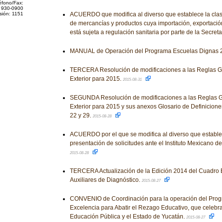
éfono/Fax:
 930-0900
sión: 1151
ACUERDO que modifica al diverso que establece la clasif
de mercancías y productos cuya importación, exportación
está sujeta a regulación sanitaria por parte de la Secret
MANUAL de Operación del Programa Escuelas Dignas 
TERCERA Resolución de modificaciones a las Reglas G
Exterior para 2015.
2015-08-31
SEGUNDA Resolución de modificaciones a las Reglas 
Exterior para 2015 y sus anexos Glosario de Definiciones
22 y 29.
2015-08-28
ACUERDO por el que se modifica al diverso que estable
presentación de solicitudes ante el Instituto Mexicano de
2015-08-28
TERCERA Actualización de la Edición 2014 del Cuadro 
Auxiliares de Diagnóstico.
2015-08-27
CONVENIO de Coordinación para la operación del Pro
Excelencia para Abatir el Rezago Educativo, que celebra
Educación Pública y el Estado de Yucatán.
2015-08-27