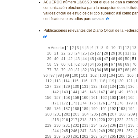
ACUERDO número 13/06/20 por el que se dan a conocer
comunicación electrónica para la recepción de solicitud
validez oficial de estudios del tipo superior, así como pa
certificados de estudios parc
2020-06-28
Publicaciones relevantes del Diario Oficial de la Feder
« Anterior
|
1
|
2
|
3
|
4
|
5
|
6
|
7
|
8
|
9
|
10
|
11
|
12
|
13
20
|
21
|
22
|
23
|
24
|
25
|
26
|
27
|
28
|
29
|
30
|
31
|
32
39
|
40
|
41
|
42
|
43
|
44
|
45
|
46
|
47
|
48
|
49
|
50
|
51
58
|
59
|
60
|
61
|
62
|
63
|
64
|
65
|
66
|
67
|
68
|
69
|
70
77
|
78
|
79
|
80
|
81
|
82
|
83
|
84
|
85
|
86
|
87
|
88
|
89
96
|
97
|
98
|
99
|
100
|
101
|
102
|
103
|
104
|
105
|
106
|
112
|
113
|
114
|
115
|
116
|
117
|
118
|
119
|
120
|
121
|
1
127
|
128
|
129
|
130
|
131
|
132
|
133
|
134
|
135
|
136
|
|
142
|
143
|
144
|
145
|
146
|
147
|
148
|
149
|
150
|
1
156
|
157
|
158
|
159
|
160
|
161
|
162
|
163
|
164
|
165
|
|
171
|
172
|
173
|
174
|
175
|
176
|
177
|
178
|
179
|
1
185
|
186
|
187
|
188
|
189
|
190
|
191
|
192
|
193
|
194
|
|
200
|
201
|
202
|
203
|
204
|
205
|
206
|
207
|
208
|
209
|
|
215
|
216
|
217
|
218
|
219
|
220
|
221
|
222
|
223
|
2
229
|
230
|
231
|
232
|
233
|
234
|
235
|
236
|
237
|
238
|
|
244
|
245
|
246
|
247
|
248
|
249
|
250
|
251
|
252
|
2
258
|
259
|
260
|
261
|
262
|
263
|
264
|
265
|
266
|
267
|