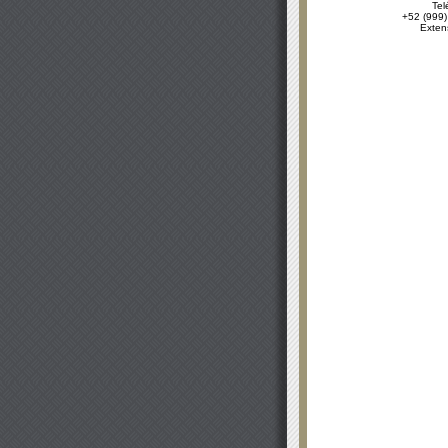
Tel
+52 (999)
Exten