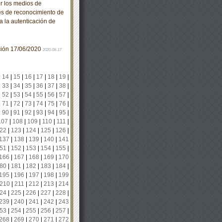
 los medios de
es de reconocimiento de
ra la autenticación de
ación 17/06/2020
2020-06-17
|
14
|
15
|
16
|
17
|
18
|
19
|
|
33
|
34
|
35
|
36
|
37
|
38
|
|
52
|
53
|
54
|
55
|
56
|
57
|
|
71
|
72
|
73
|
74
|
75
|
76
|
|
90
|
91
|
92
|
93
|
94
|
95
|
107
|
108
|
109
|
110
|
111
|
22
|
123
|
124
|
125
|
126
|
137
|
138
|
139
|
140
|
141
51
|
152
|
153
|
154
|
155
|
166
|
167
|
168
|
169
|
170
80
|
181
|
182
|
183
|
184
|
195
|
196
|
197
|
198
|
199
210
|
211
|
212
|
213
|
214
24
|
225
|
226
|
227
|
228
|
239
|
240
|
241
|
242
|
243
53
|
254
|
255
|
256
|
257
|
268
|
269
|
270
|
271
|
272