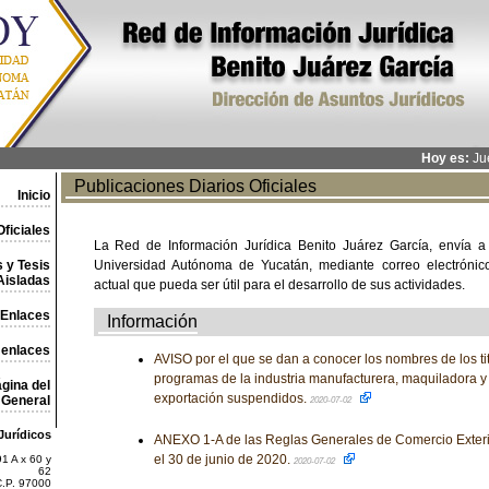
Hoy es:
Jue
Publicaciones Diarios Oficiales
Inicio
ficiales
La Red de Información Jurídica Benito Juárez García, envía a
 y Tesis
Universidad Autónoma de Yucatán, mediante correo electrónico,
Aisladas
actual que pueda ser útil para el desarrollo de sus actividades.
Enlaces
Información
 enlaces
AVISO por el que se dan a conocer los nombres de los ti
programas de la industria manufacturera, maquiladora y 
gina del
exportación suspendidos.
General
2020-07-02
Jurídicos
ANEXO 1-A de las Reglas Generales de Comercio Exteri
el 30 de junio de 2020.
1 A x 60 y
2020-07-02
62
C.P. 97000