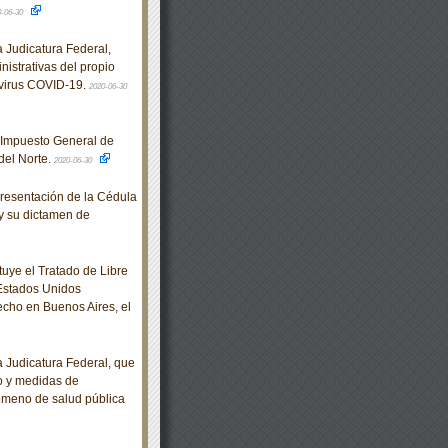
0-06-30
Judicatura Federal,
nistrativas del propio
 virus COVID-19.
2020-06-30
 Impuesto General de
del Norte.
2020-06-30
resentación de la Cédula
y su dictamen de
tuye el Tratado de Libre
 Estados Unidos
cho en Buenos Aires, el
Judicatura Federal, que
jo y medidas de
nómeno de salud pública