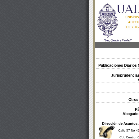
Publicaciones Diarios O
Jurisprudencias
Otros
Pá
Abogado 
Dirección de Asuntos 
Calle 57 No 49
Col. Centro, 