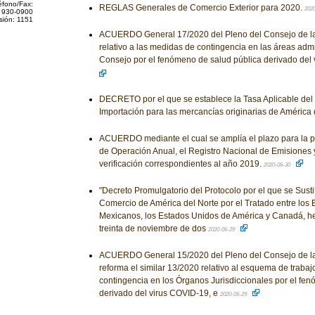
éfono/Fax:
REGLAS Generales de Comercio Exterior para 2020.
202
 930-0900
sión: 1151
ACUERDO General 17/2020 del Pleno del Consejo de la 
relativo a las medidas de contingencia en las áreas admi
Consejo por el fenómeno de salud pública derivado del
DECRETO por el que se establece la Tasa Aplicable del
Importación para las mercancías originarias de América 
ACUERDO mediante el cual se amplía el plazo para la p
de Operación Anual, el Registro Nacional de Emisiones 
verificación correspondientes al año 2019.
2020-06-30
"Decreto Promulgatorio del Protocolo por el que se Susti
Comercio de América del Norte por el Tratado entre los
Mexicanos, los Estados Unidos de América y Canadá, he
treinta de noviembre de dos
2020-06-29
ACUERDO General 15/2020 del Pleno del Consejo de la 
reforma el similar 13/2020 relativo al esquema de traba
contingencia en los Órganos Jurisdiccionales por el fe
derivado del virus COVID-19, e
2020-06-29