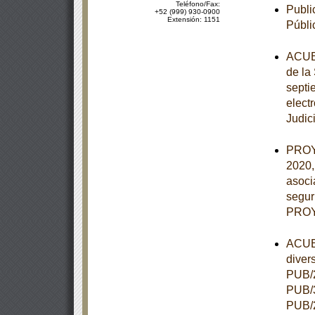
Teléfono/Fax:
Publi
+52 (999) 930-0900
Extensión: 1151
Públi
ACUER
de la
septie
elect
Judic
PROY
2020,
asoci
segur
PROY
ACUER
diver
PUB/2
PUB/3
PUB/2