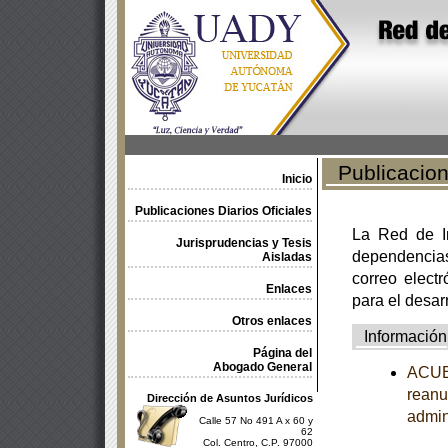
Publicacione
Inicio
Publicaciones Diarios Oficiales
La Red de In
Jurisprudencias y Tesis
dependencia
Aisladas
correo electr
Enlaces
para el desar
Otros enlaces
Información
Página del
Abogado General
ACUER
reanu
Dirección de Asuntos Jurídicos
admin
Calle 57 No 491 A x 60 y
62
Col. Centro, C.P. 97000