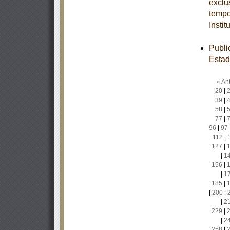
exclu
tempo
Insti
Publi
Estad
« Ant
20
|
39
|
58
|
77
|
96
|
97
112
|
127
|
|
1
156
|
|
1
185
|
|
200
|
|
2
229
|
|
2
258
|