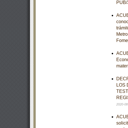
PUB/3
ACUER
conoc
trámi
Metro
Fomen
ACUER
Econo
mater
DECR
LOS 
TEST
REGI
2020-08
ACUER
solic