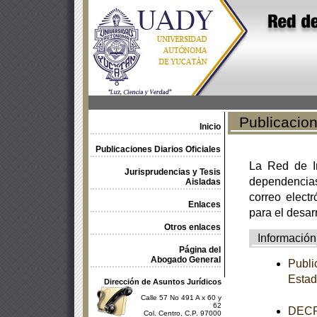
Publicacione
Inicio
Publicaciones Diarios Oficiales
La Red de In
Jurisprudencias y Tesis
dependencia
Aisladas
correo electr
Enlaces
para el desar
Otros enlaces
Información
Página del
Abogado General
Publi
Estad
Dirección de Asuntos Jurídicos
Calle 57 No 491 A x 60 y
62
DECRE
Col. Centro, C.P. 97000