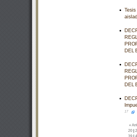
Tesis
aisla
DECR
REGL
PROF
DEL 
DECR
REGL
PROF
DEL 
DECRE
Impue
17
« Ant
20
|
39
|