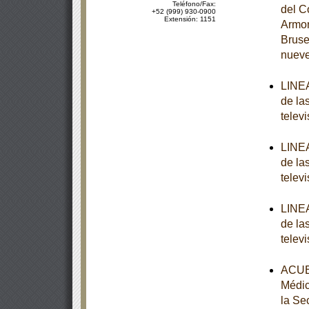
Teléfono/Fax:
del C
+52 (999) 930-0900
Extensión: 1151
Armon
Bruse
nuev
LINEA
de la
televi
LINEA
de la
televi
LINEA
de la
televi
ACUER
Médic
la Se