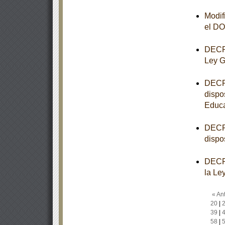
Modif
el D
DECRE
Ley G
DECRE
dispo
Educa
DECRE
dispo
DECRE
la Le
« Ant
20
|
39
|
58
|