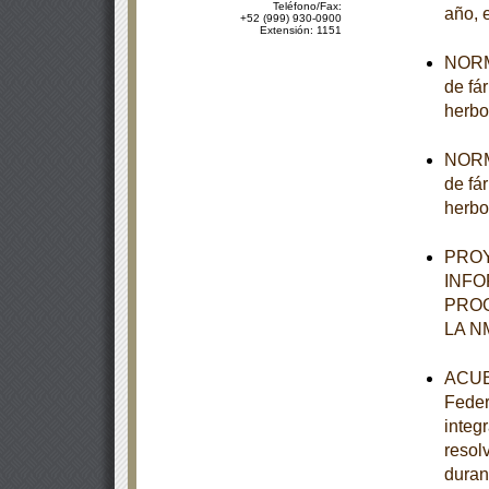
Teléfono/Fax:
año, 
+52 (999) 930-0900
Extensión: 1151
NORMA
de fá
herbo
NORMA
de fá
herbo
PROY
INFO
PROG
LA N
ACUER
Feder
integ
resol
duran