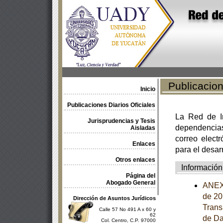
Publicacione
Inicio
Publicaciones Diarios Oficiales
La Red de In
Jurisprudencias y Tesis
dependencia
Aisladas
correo electr
Enlaces
para el desar
Otros enlaces
Información
Página del
Abogado General
ANEXO
de 20
Dirección de Asuntos Jurídicos
Trans
Calle 57 No 491 A x 60 y
62
de Da
Col. Centro, C.P. 97000