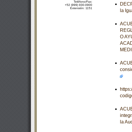
Teléfono/Fax:
DECRE
+52 (999) 930-0900
Extensión: 1151
la Ig
ACUE
REGL
O AY
ACAD
MEDI
ACUER
consi
https
codi
ACUER
integ
la Au