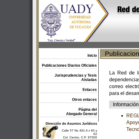
Publicacione
Inicio
Publicaciones Diarios Oficiales
La Red de In
Jurisprudencias y Tesis
dependencia
Aisladas
correo electr
Enlaces
para el desar
Otros enlaces
Información
Página del
Abogado General
REGLA
Apoyo
Dirección de Asuntos Jurídicos
Tecno
Calle 57 No 491 A x 60 y
62
Col. Centro, C.P. 97000