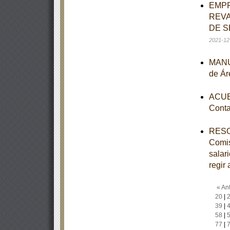
EMPR
REVA
DE S
2021-12
MANUA
de Ár
ACUER
Conta
RESOL
Comis
salar
regir 
« Ant
20
|
39
|
58
|
77
|