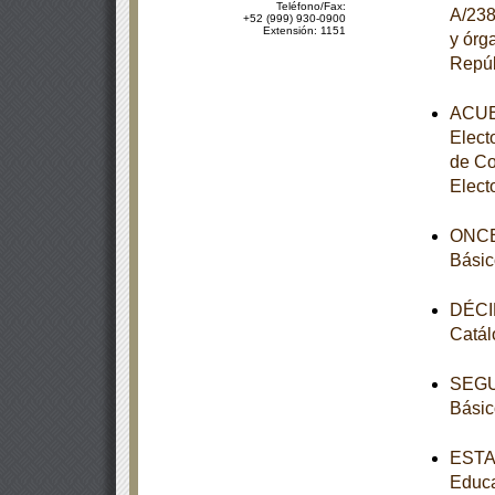
Teléfono/Fax:
A/238
+52 (999) 930-0900
Extensión: 1151
y órg
Repúb
ACUER
Elect
de Co
Elect
ONCEA
Básic
DÉCIM
Catál
SEGUN
Básic
ESTAT
Educa