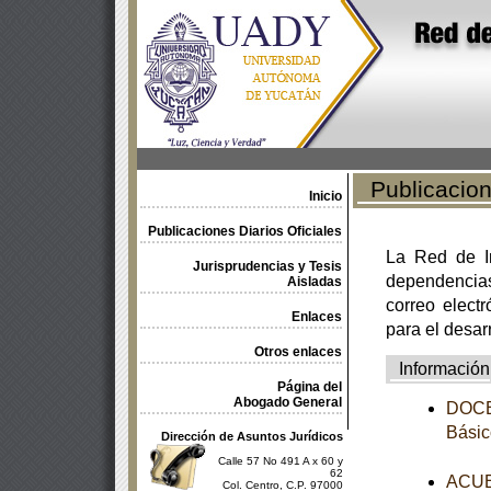
Publicacione
Inicio
Publicaciones Diarios Oficiales
La Red de In
Jurisprudencias y Tesis
dependencia
Aisladas
correo electr
Enlaces
para el desar
Otros enlaces
Información
Página del
Abogado General
DOCEA
Básic
Dirección de Asuntos Jurídicos
Calle 57 No 491 A x 60 y
62
ACUER
Col. Centro, C.P. 97000