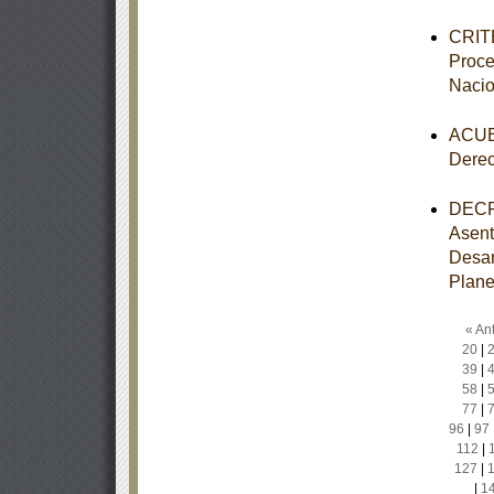
CRITE
Proce
Nacio
ACUER
Dere
DECRE
Asent
Desar
Plane
« Ant
20
|
39
|
58
|
77
|
96
|
97
112
|
127
|
|
1