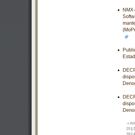
NMX-I
Softw
mante
(MoPr
Publi
Estad
DECRE
dispo
Denom
DECRE
dispo
Denom
« Ant
20
|
39
|