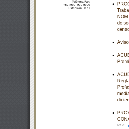
Teléfono/Fax:
PROCE
+52 (999) 930-0900
Extensión: 1151
Traba
NOM-0
de se
centr
Aviso
ACUER
Premi
ACUER
Regla
Profe
media
dicie
PROY
CONAG
09-26