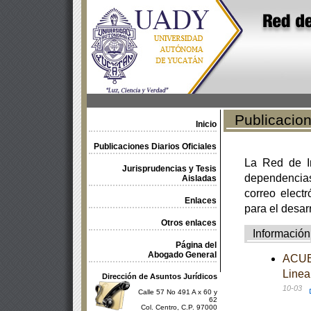
Publicacione
Inicio
Publicaciones Diarios Oficiales
La Red de In
Jurisprudencias y Tesis
dependencia
Aisladas
correo electr
Enlaces
para el desar
Otros enlaces
Información
Página del
Abogado General
ACUER
Linea
Dirección de Asuntos Jurídicos
10-03
Calle 57 No 491 A x 60 y
62
Col. Centro, C.P. 97000