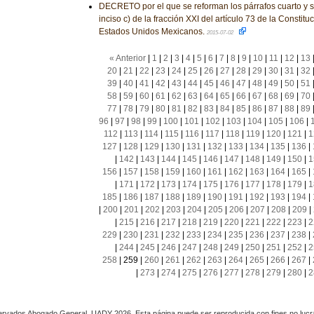
DECRETO por el que se reforman los párrafos cuarto y sex
inciso c) de la fracción XXI del artículo 73 de la Constituc
Estados Unidos Mexicanos.
2015-07-02
« Anterior
|
1
|
2
|
3
|
4
|
5
|
6
|
7
|
8
|
9
|
10
|
11
|
12
|
13
20
|
21
|
22
|
23
|
24
|
25
|
26
|
27
|
28
|
29
|
30
|
31
|
32
39
|
40
|
41
|
42
|
43
|
44
|
45
|
46
|
47
|
48
|
49
|
50
|
51
58
|
59
|
60
|
61
|
62
|
63
|
64
|
65
|
66
|
67
|
68
|
69
|
70
77
|
78
|
79
|
80
|
81
|
82
|
83
|
84
|
85
|
86
|
87
|
88
|
89
96
|
97
|
98
|
99
|
100
|
101
|
102
|
103
|
104
|
105
|
106
|
112
|
113
|
114
|
115
|
116
|
117
|
118
|
119
|
120
|
121
|
1
127
|
128
|
129
|
130
|
131
|
132
|
133
|
134
|
135
|
136
|
|
142
|
143
|
144
|
145
|
146
|
147
|
148
|
149
|
150
|
1
156
|
157
|
158
|
159
|
160
|
161
|
162
|
163
|
164
|
165
|
|
171
|
172
|
173
|
174
|
175
|
176
|
177
|
178
|
179
|
1
185
|
186
|
187
|
188
|
189
|
190
|
191
|
192
|
193
|
194
|
|
200
|
201
|
202
|
203
|
204
|
205
|
206
|
207
|
208
|
209
|
|
215
|
216
|
217
|
218
|
219
|
220
|
221
|
222
|
223
|
2
229
|
230
|
231
|
232
|
233
|
234
|
235
|
236
|
237
|
238
|
|
244
|
245
|
246
|
247
|
248
|
249
|
250
|
251
|
252
|
2
258
|
259
|
260
|
261
|
262
|
263
|
264
|
265
|
266
|
267
|
|
273
|
274
|
275
|
276
|
277
|
278
|
279
|
280
|
2
rvados Abogado General, UADY 2026. Esta página puede ser reproducida con fines no lucra