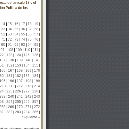
to del artículo 18 y el
ión Política de los
|
14
|
15
|
16
|
17
|
18
|
19
|
|
33
|
34
|
35
|
36
|
37
|
38
|
|
52
|
53
|
54
|
55
|
56
|
57
|
|
71
|
72
|
73
|
74
|
75
|
76
|
|
90
|
91
|
92
|
93
|
94
|
95
|
107
|
108
|
109
|
110
|
111
|
22
|
123
|
124
|
125
|
126
|
137
|
138
|
139
|
140
|
141
51
|
152
|
153
|
154
|
155
|
166
|
167
|
168
|
169
|
170
80
|
181
|
182
|
183
|
184
|
195
|
196
|
197
|
198
|
199
210
|
211
|
212
|
213
|
214
24
|
225
|
226
|
227
|
228
|
239
|
240
|
241
|
242
|
243
53
|
254
|
255
|
256
|
257
|
268
|
269
|
270
|
271
|
272
81
|
282
|
283
|
284
|
285
|
Siguiente »
tivos, siempre y cuando no