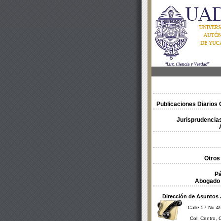
Publicaciones Diarios O
Jurisprudencias
Otros
Pá
Abogado 
Dirección de Asuntos 
Calle 57 No 49
Col. Centro, 