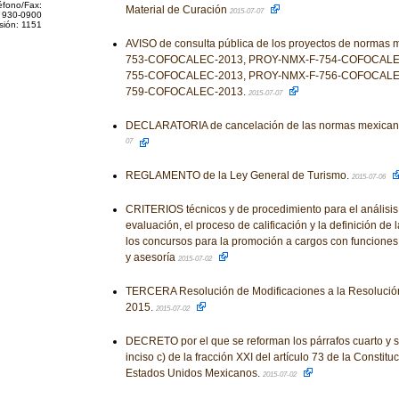
éfono/Fax:
Material de Curación
2015-07-07
 930-0900
sión: 1151
AVISO de consulta pública de los proyectos de norma
753-COFOCALEC-2013, PROY-NMX-F-754-COFOCALE
755-COFOCALEC-2013, PROY-NMX-F-756-COFOCALEC
759-COFOCALEC-2013.
2015-07-07
DECLARATORIA de cancelación de las normas mexicana
07
REGLAMENTO de la Ley General de Turismo.
2015-07-06
CRITERIOS técnicos y de procedimiento para el análisis
evaluación, el proceso de calificación y la definición de l
los concursos para la promoción a cargos con funciones 
y asesoría
2015-07-02
TERCERA Resolución de Modificaciones a la Resolución
2015.
2015-07-02
DECRETO por el que se reforman los párrafos cuarto y sex
inciso c) de la fracción XXI del artículo 73 de la Constituc
Estados Unidos Mexicanos.
2015-07-02