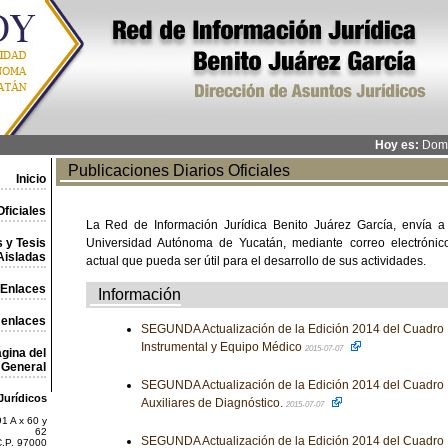
Hoy es:
Domi
Publicaciones Diarios Oficiales
Inicio
ficiales
La Red de Información Jurídica Benito Juárez García, envía a
 y Tesis
Universidad Autónoma de Yucatán, mediante correo electrónico,
Aisladas
actual que pueda ser útil para el desarrollo de sus actividades.
Enlaces
Información
 enlaces
SEGUNDA Actualización de la Edición 2014 del Cuadro 
Instrumental y Equipo Médico
2015-07-07
gina del
General
SEGUNDA Actualización de la Edición 2014 del Cuadro 
Jurídicos
Auxiliares de Diagnóstico.
2015-07-07
1 A x 60 y
62
SEGUNDA Actualización de la Edición 2014 del Cuadro 
C.P. 97000