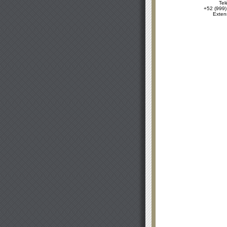
Tel
+52 (999)
Exten