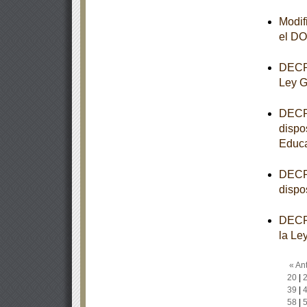
Modif
el D
DECRE
Ley G
DECRE
dispo
Educa
DECRE
dispo
DECRE
la Le
« Ant
20
|
39
|
58
|