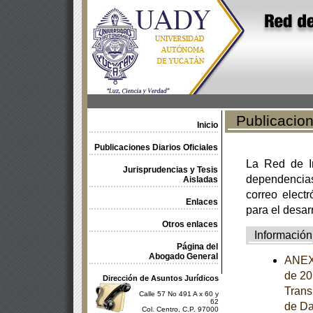
Publicacione
Inicio
Publicaciones Diarios Oficiales
La Red de In
Jurisprudencias y Tesis
dependencia
Aisladas
correo electr
Enlaces
para el desar
Otros enlaces
Información
Página del
Abogado General
ANEXO
de 20
Dirección de Asuntos Jurídicos
Trans
Calle 57 No 491 A x 60 y
62
de Da
Col. Centro, C.P. 97000