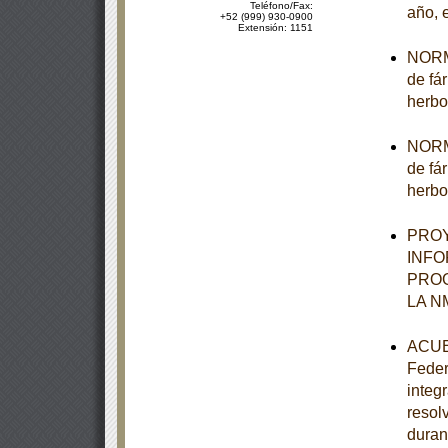
Teléfono/Fax:
año, 
+52 (999) 930-0900
Extensión: 1151
NORMA
de fá
herbo
NORMA
de fá
herbo
PROY
INFO
PROG
LA N
ACUER
Feder
integ
resol
duran