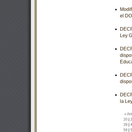
Modif
el D
DECRE
Ley G
DECRE
dispo
Educa
DECRE
dispo
DECRE
la Le
« Ant
20
|
39
|
58
|