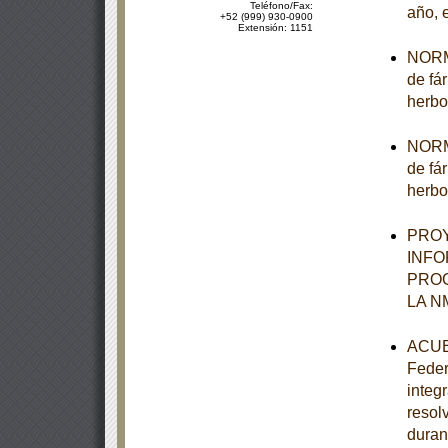
Teléfono/Fax:
año, 
+52 (999) 930-0900
Extensión: 1151
NORMA
de fá
herbo
NORMA
de fá
herbo
PROY
INFO
PROG
LA N
ACUER
Feder
integ
resol
duran