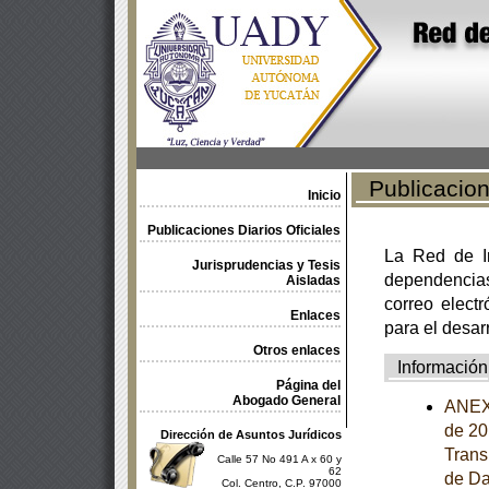
Publicacione
Inicio
Publicaciones Diarios Oficiales
La Red de In
Jurisprudencias y Tesis
dependencia
Aisladas
correo electr
Enlaces
para el desar
Otros enlaces
Información
Página del
Abogado General
ANEXO
de 20
Dirección de Asuntos Jurídicos
Trans
Calle 57 No 491 A x 60 y
62
de Da
Col. Centro, C.P. 97000