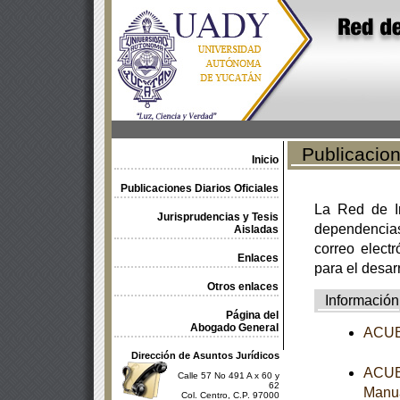
Publicacione
Inicio
Publicaciones Diarios Oficiales
La Red de In
Jurisprudencias y Tesis
dependencia
Aisladas
correo electr
Enlaces
para el desar
Otros enlaces
Información
Página del
Abogado General
ACUER
Dirección de Asuntos Jurídicos
ACUER
Calle 57 No 491 A x 60 y
62
Manua
Col. Centro, C.P. 97000