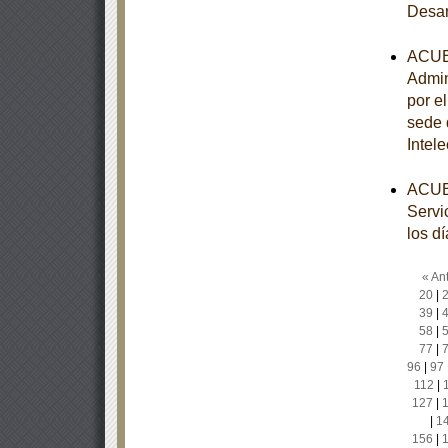
Desar
ACUER
Admin
por e
sede 
Intele
ACUER
Servi
los d
« Ant
20
|
39
|
58
|
77
|
96
|
97
112
|
127
|
|
1
156
|