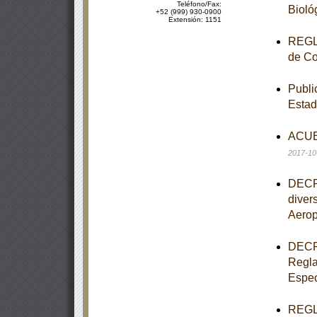
Teléfono/Fax:
Bioló
+52 (999) 930-0900
Extensión: 1151
REGLA
de Co
Publi
Estad
ACUER
2017-10
DECRE
diver
Aerop
DECRE
Regla
Espec
REGLA