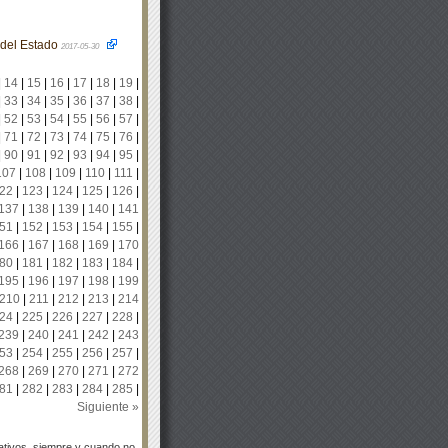
o del Estado
2017-05-30
|
14
|
15
|
16
|
17
|
18
|
19
|
|
33
|
34
|
35
|
36
|
37
|
38
|
|
52
|
53
|
54
|
55
|
56
|
57
|
|
71
|
72
|
73
|
74
|
75
|
76
|
|
90
|
91
|
92
|
93
|
94
|
95
|
107
|
108
|
109
|
110
|
111
|
22
|
123
|
124
|
125
|
126
|
137
|
138
|
139
|
140
|
141
51
|
152
|
153
|
154
|
155
|
166
|
167
|
168
|
169
|
170
80
|
181
|
182
|
183
|
184
|
195
|
196
|
197
|
198
|
199
210
|
211
|
212
|
213
|
214
24
|
225
|
226
|
227
|
228
|
239
|
240
|
241
|
242
|
243
53
|
254
|
255
|
256
|
257
|
268
|
269
|
270
|
271
|
272
81
|
282
|
283
|
284
|
285
|
Siguiente »
tivos, siempre y cuando no