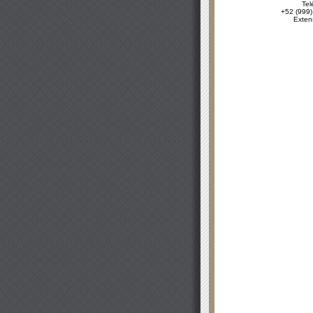
Tel
+52 (999)
Exten