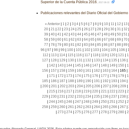
Superior de la Cuenta Pública 2016.
2017-06-01
Publicaciones relevantes del Diario Oficial del Gobiern
« Anterior
|
1
|
2
|
3
|
4
|
5
|
6
|
7
|
8
|
9
|
10
|
11
|
12
|
13
20
|
21
|
22
|
23
|
24
|
25
|
26
|
27
|
28
|
29
|
30
|
31
|
32
39
|
40
|
41
|
42
|
43
|
44
|
45
|
46
|
47
|
48
|
49
|
50
|
51
58
|
59
|
60
|
61
|
62
|
63
|
64
|
65
|
66
|
67
|
68
|
69
|
70
77
|
78
|
79
|
80
|
81
|
82
|
83
|
84
|
85
|
86
|
87
|
88
|
89
96
|
97
|
98
|
99
|
100
|
101
|
102
|
103
|
104
|
105
|
106
|
112
|
113
|
114
|
115
|
116
|
117
|
118
|
119
|
120
|
121
|
1
127
|
128
|
129
|
130
|
131
|
132
|
133
|
134
|
135
|
136
|
|
142
|
143
|
144
|
145
|
146
|
147
|
148
|
149
|
150
|
1
156
|
157
|
158
|
159
|
160
|
161
|
162
|
163
|
164
|
165
|
|
171
|
172
|
173
|
174
|
175
|
176
|
177
|
178
|
179
|
1
185
|
186
|
187
|
188
|
189
|
190
|
191
|
192
|
193
|
194
|
|
200
|
201
|
202
|
203
|
204
|
205
|
206
|
207
|
208
|
209
|
|
215
|
216
|
217
|
218
|
219
|
220
|
221
|
222
|
223
|
2
229
|
230
|
231
|
232
|
233
|
234
|
235
|
236
|
237
|
238
|
|
244
|
245
|
246
|
247
|
248
|
249
|
250
|
251
|
252
|
2
258
|
259
|
260
|
261
|
262
|
263
|
264
|
265
|
266
|
267
|
|
273
|
274
|
275
|
276
|
277
|
278
|
279
|
280
|
2
rvados Abogado General, UADY 2026. Esta página puede ser reproducida con fines no lucra