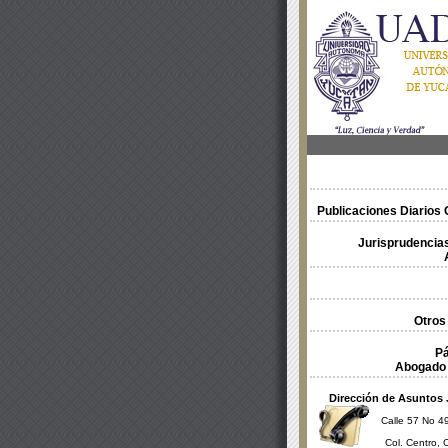
Publicaciones Diarios O
Jurisprudencias
Otros
Pá
Abogado 
Dirección de Asuntos 
Calle 57 No 49
Col. Centro, 