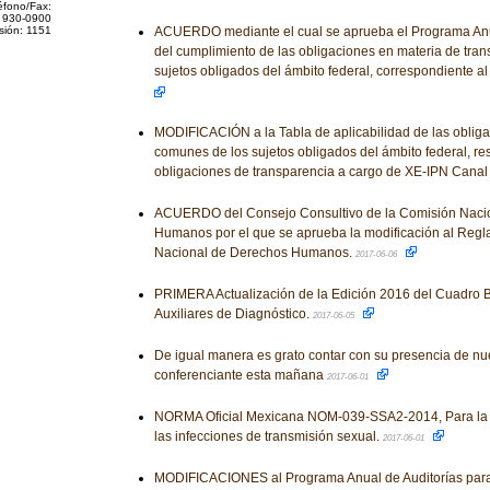
éfono/Fax:
 930-0900
sión: 1151
ACUERDO mediante el cual se aprueba el Programa Anual
del cumplimiento de las obligaciones en materia de tran
sujetos obligados del ámbito federal, correspondiente al
MODIFICACIÓN a la Tabla de aplicabilidad de las obliga
comunes de los sujetos obligados del ámbito federal, re
obligaciones de transparencia a cargo de XE-IPN Canal
ACUERDO del Consejo Consultivo de la Comisión Nacio
Humanos por el que se aprueba la modificación al Regl
Nacional de Derechos Humanos.
2017-06-06
PRIMERA Actualización de la Edición 2016 del Cuadro B
Auxiliares de Diagnóstico.
2017-06-05
De igual manera es grato contar con su presencia de nue
conferenciante esta mañana
2017-06-01
NORMA Oficial Mexicana NOM-039-SSA2-2014, Para la p
las infecciones de transmisión sexual.
2017-06-01
MODIFICACIONES al Programa Anual de Auditorías para 