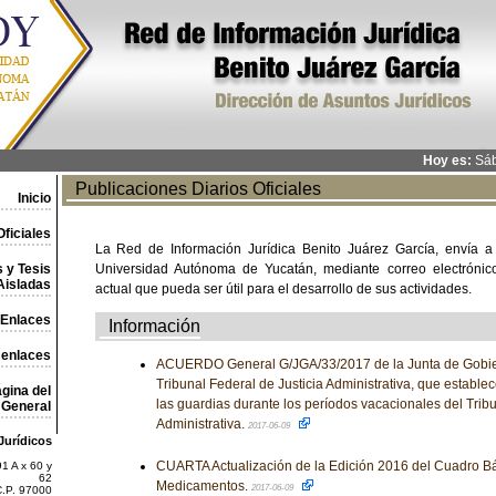
Hoy es:
Sáb
Publicaciones Diarios Oficiales
Inicio
ficiales
La Red de Información Jurídica Benito Juárez García, envía a
 y Tesis
Universidad Autónoma de Yucatán, mediante correo electrónico,
Aisladas
actual que pueda ser útil para el desarrollo de sus actividades.
Enlaces
Información
 enlaces
ACUERDO General G/JGA/33/2017 de la Junta de Gobier
Tribunal Federal de Justicia Administrativa, que estable
gina del
las guardias durante los períodos vacacionales del Tribu
General
Administrativa.
2017-06-09
Jurídicos
CUARTA Actualización de la Edición 2016 del Cuadro Bá
1 A x 60 y
62
Medicamentos.
2017-06-09
C.P. 97000