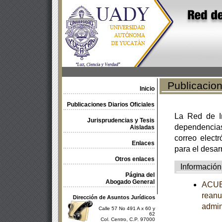
Publicacione
Inicio
Publicaciones Diarios Oficiales
La Red de In
Jurisprudencias y Tesis
dependencia
Aisladas
correo electr
Enlaces
para el desar
Otros enlaces
Información
Página del
Abogado General
ACUER
reanu
Dirección de Asuntos Jurídicos
admin
Calle 57 No 491 A x 60 y
62
Col. Centro, C.P. 97000