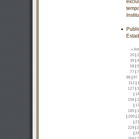
exclu
tempo
Insti
Publi
Estad
« Ant
20
|
39
|
58
|
77
|
96
|
97
112
|
127
|
|
1
156
|
|
1
185
|
|
200
|
|
2
229
|
|
2
258
|