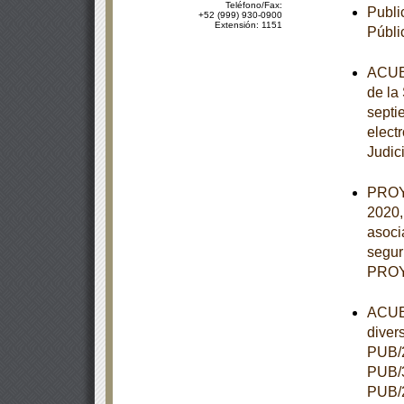
Teléfono/Fax:
Publi
+52 (999) 930-0900
Extensión: 1151
Públi
ACUER
de la
septie
elect
Judic
PROY
2020,
asoci
segur
PROY
ACUER
diver
PUB/2
PUB/3
PUB/2