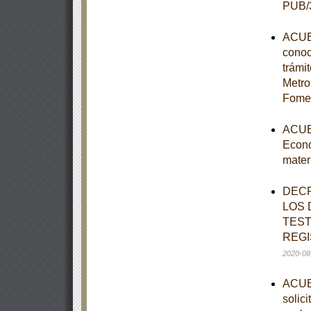
PUB/3
ACUER
conoc
trámi
Metro
Fomen
ACUER
Econo
mater
DECR
LOS 
TEST
REGI
2020-08
ACUER
solic