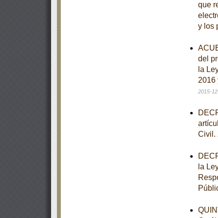
que re
elect
y los
ACUER
del p
la Le
2016 
2015-12
DECRE
artíc
Civil.
DECRE
la Le
Respo
Públi
QUINT