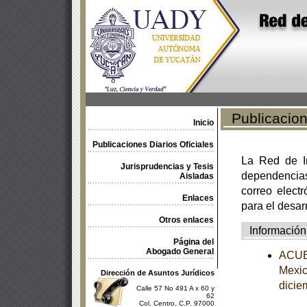
Publicacione
Inicio
Publicaciones Diarios Oficiales
La Red de In
Jurisprudencias y Tesis
dependencia
Aisladas
correo electr
Enlaces
para el desar
Otros enlaces
Información
Página del
Abogado General
ACUER
Mexic
Dirección de Asuntos Jurídicos
dicie
Calle 57 No 491 A x 60 y
62
Col. Centro, C.P. 97000