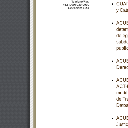
Teléfono/Fax:
CUART
+52 (999) 930-0900
Extensión: 1151
y Cat
ACUER
determ
deleg
subde
publi
ACUER
Dere
ACUER
ACT-P
modif
de Tr
Datos
ACUER
Justi