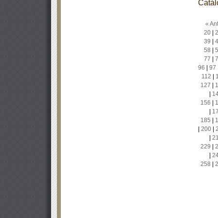
Catál
« Ant
20
|
39
|
58
|
77
|
96
|
97
112
|
127
|
|
1
156
|
|
1
185
|
|
200
|
|
2
229
|
|
2
258
|