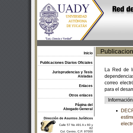
Publicacione
Inicio
Publicaciones Diarios Oficiales
La Red de In
Jurisprudencias y Tesis
dependencia
Aisladas
correo electr
Enlaces
para el desar
Otros enlaces
Información
Página del
Abogado General
DECRE
estím
Dirección de Asuntos Jurídicos
elect
Calle 57 No 491 A x 60 y
62
Col. Centro, C.P. 97000