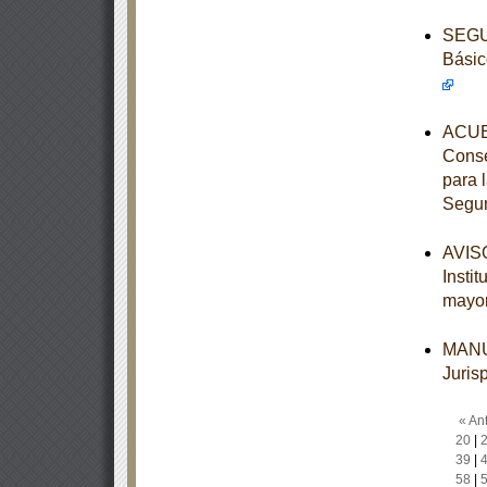
SEGUN
Básic
ACUE
Conse
para 
Segur
AVISO
Insti
mayo
MANUA
Juris
« Ant
20
|
39
|
58
|