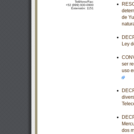
Teléfono/Fax:
RESOL
+52 (999) 930-0900
Extensión: 1151
deter
de Yu
natur
DECRE
Ley d
CONVO
ser r
uso e
DECRE
diver
Telec
DECRE
Mercu
dos m