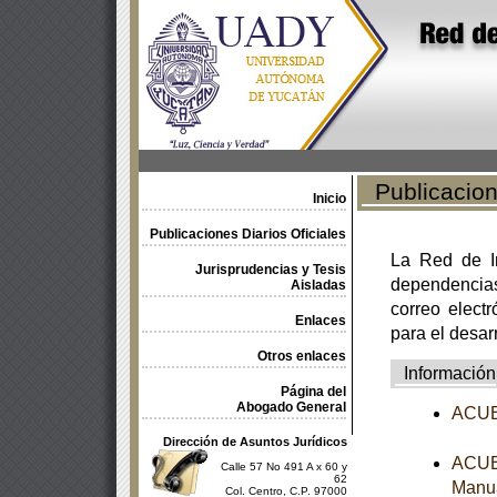
Publicacione
Inicio
Publicaciones Diarios Oficiales
La Red de In
Jurisprudencias y Tesis
dependencia
Aisladas
correo electr
Enlaces
para el desar
Otros enlaces
Información
Página del
Abogado General
ACUER
Dirección de Asuntos Jurídicos
ACUER
Calle 57 No 491 A x 60 y
62
Manua
Col. Centro, C.P. 97000