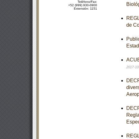
Teléfono/Fax:
Bioló
+52 (999) 930-0900
Extensión: 1151
REGLA
de Co
Publi
Estad
ACUER
2017-10
DECRE
diver
Aerop
DECRE
Regla
Espec
REGLA