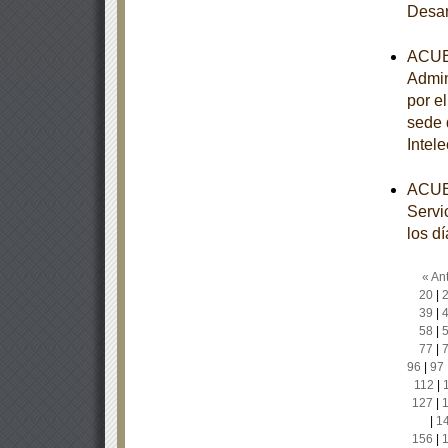
Desar
ACUER
Admin
por e
sede 
Intele
ACUER
Servi
los d
« Ant
20
|
39
|
58
|
77
|
96
|
97
112
|
127
|
|
1
156
|