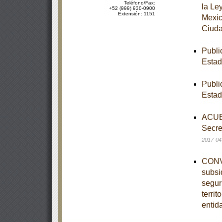
Teléfono/Fax:
la Le
+52 (999) 930-0900
Extensión: 1151
Mexic
Ciuda
Publi
Esta
Publi
Esta
ACUER
Secre
2017-04
CONVE
subsi
segur
territ
entid