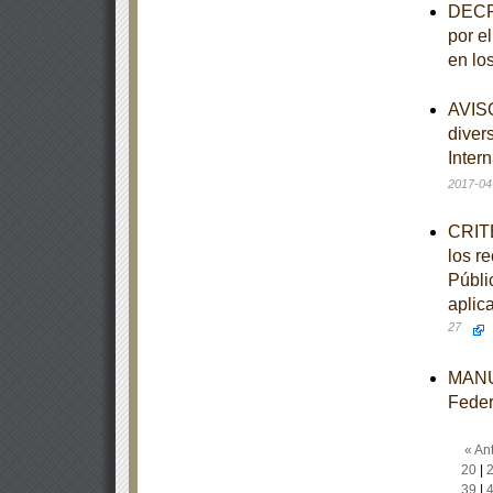
DECRE
por e
en lo
AVISO
diver
Inter
2017-04
CRITE
los r
Públi
aplic
27
MANUA
Feder
« Ant
20
|
39
|