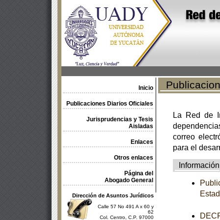
Publicacione
Inicio
Publicaciones Diarios Oficiales
La Red de In
Jurisprudencias y Tesis
dependencia
Aisladas
correo electr
Enlaces
para el desar
Otros enlaces
Información
Página del
Abogado General
Publi
Esta
Dirección de Asuntos Jurídicos
Calle 57 No 491 A x 60 y
62
DECRE
Col. Centro, C.P. 97000