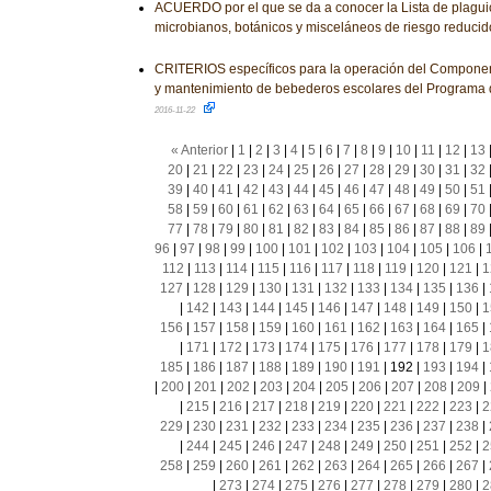
ACUERDO por el que se da a conocer la Lista de plagui
microbianos, botánicos y misceláneos de riesgo reducid
CRITERIOS específicos para la operación del Component
y mantenimiento de bebederos escolares del Programa 
2016-11-22
« Anterior
|
1
|
2
|
3
|
4
|
5
|
6
|
7
|
8
|
9
|
10
|
11
|
12
|
13
20
|
21
|
22
|
23
|
24
|
25
|
26
|
27
|
28
|
29
|
30
|
31
|
32
39
|
40
|
41
|
42
|
43
|
44
|
45
|
46
|
47
|
48
|
49
|
50
|
51
58
|
59
|
60
|
61
|
62
|
63
|
64
|
65
|
66
|
67
|
68
|
69
|
70
77
|
78
|
79
|
80
|
81
|
82
|
83
|
84
|
85
|
86
|
87
|
88
|
89
96
|
97
|
98
|
99
|
100
|
101
|
102
|
103
|
104
|
105
|
106
|
112
|
113
|
114
|
115
|
116
|
117
|
118
|
119
|
120
|
121
|
1
127
|
128
|
129
|
130
|
131
|
132
|
133
|
134
|
135
|
136
|
|
142
|
143
|
144
|
145
|
146
|
147
|
148
|
149
|
150
|
1
156
|
157
|
158
|
159
|
160
|
161
|
162
|
163
|
164
|
165
|
|
171
|
172
|
173
|
174
|
175
|
176
|
177
|
178
|
179
|
1
185
|
186
|
187
|
188
|
189
|
190
|
191
|
192
|
193
|
194
|
|
200
|
201
|
202
|
203
|
204
|
205
|
206
|
207
|
208
|
209
|
|
215
|
216
|
217
|
218
|
219
|
220
|
221
|
222
|
223
|
2
229
|
230
|
231
|
232
|
233
|
234
|
235
|
236
|
237
|
238
|
|
244
|
245
|
246
|
247
|
248
|
249
|
250
|
251
|
252
|
2
258
|
259
|
260
|
261
|
262
|
263
|
264
|
265
|
266
|
267
|
|
273
|
274
|
275
|
276
|
277
|
278
|
279
|
280
|
2