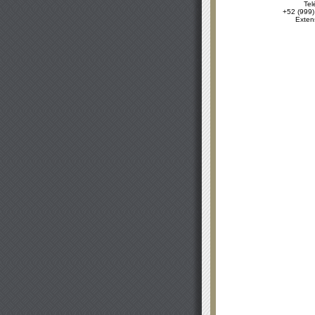
Tel
+52 (999)
Exten