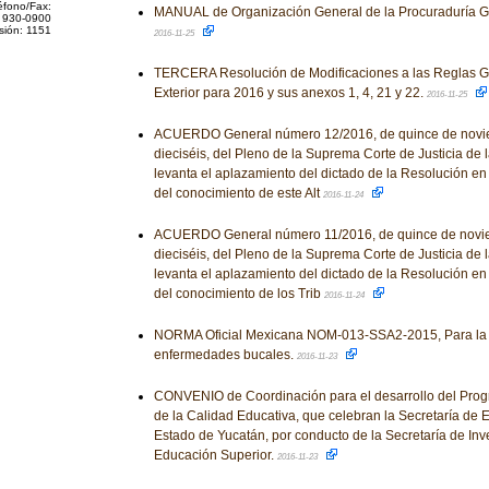
éfono/Fax:
MANUAL de Organización General de la Procuraduría Ge
 930-0900
sión: 1151
2016-11-25
TERCERA Resolución de Modificaciones a las Reglas G
Exterior para 2016 y sus anexos 1, 4, 21 y 22.
2016-11-25
ACUERDO General número 12/2016, de quince de novie
dieciséis, del Pleno de la Suprema Corte de Justicia de 
levanta el aplazamiento del dictado de la Resolución en
del conocimiento de este Alt
2016-11-24
ACUERDO General número 11/2016, de quince de novie
dieciséis, del Pleno de la Suprema Corte de Justicia de 
levanta el aplazamiento del dictado de la Resolución en
del conocimiento de los Trib
2016-11-24
NORMA Oficial Mexicana NOM-013-SSA2-2015, Para la p
enfermedades bucales.
2016-11-23
CONVENIO de Coordinación para el desarrollo del Prog
de la Calidad Educativa, que celebran la Secretaría de 
Estado de Yucatán, por conducto de la Secretaría de Inv
Educación Superior.
2016-11-23