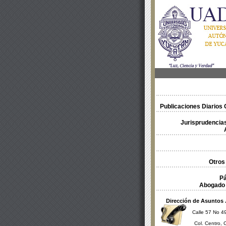
Publicaciones Diarios O
Jurisprudencias
Otros
Pá
Abogado 
Dirección de Asuntos 
Calle 57 No 49
Col. Centro, 