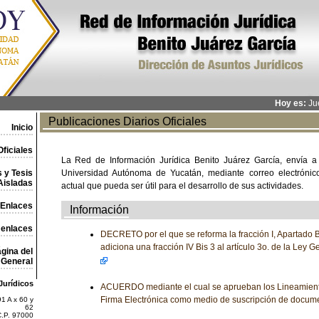
Hoy es:
Jue
Publicaciones Diarios Oficiales
Inicio
ficiales
La Red de Información Jurídica Benito Juárez García, envía a
 y Tesis
Universidad Autónoma de Yucatán, mediante correo electrónico,
Aisladas
actual que pueda ser útil para el desarrollo de sus actividades.
Enlaces
Información
 enlaces
DECRETO por el que se reforma la fracción I, Apartado B 
adiciona una fracción IV Bis 3 al artículo 3o. de la Ley 
gina del
General
Jurídicos
ACUERDO mediante el cual se aprueban los Lineamiento
Firma Electrónica como medio de suscripción de docum
1 A x 60 y
62
C.P. 97000