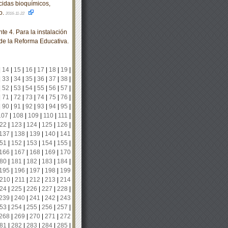
cidas bioquímicos,
o.
2016-11-22
e 4. Para la instalación
de la Reforma Educativa.
|
14
|
15
|
16
|
17
|
18
|
19
|
|
33
|
34
|
35
|
36
|
37
|
38
|
|
52
|
53
|
54
|
55
|
56
|
57
|
|
71
|
72
|
73
|
74
|
75
|
76
|
|
90
|
91
|
92
|
93
|
94
|
95
|
107
|
108
|
109
|
110
|
111
|
22
|
123
|
124
|
125
|
126
|
137
|
138
|
139
|
140
|
141
51
|
152
|
153
|
154
|
155
|
166
|
167
|
168
|
169
|
170
80
|
181
|
182
|
183
|
184
|
195
|
196
|
197
|
198
|
199
210
|
211
|
212
|
213
|
214
24
|
225
|
226
|
227
|
228
|
239
|
240
|
241
|
242
|
243
53
|
254
|
255
|
256
|
257
|
268
|
269
|
270
|
271
|
272
81
|
282
|
283
|
284
|
285
|