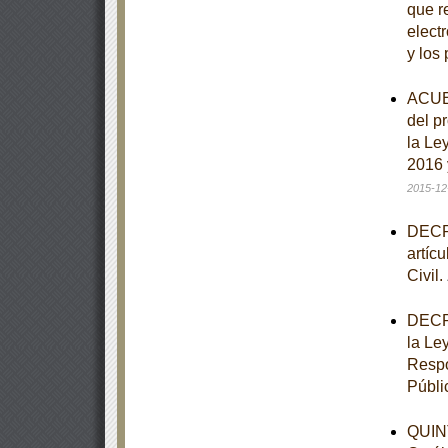
que re
elect
y los
ACUER
del p
la Le
2016 
2015-12
DECRE
artíc
Civil.
DECRE
la Le
Respo
Públi
QUINT