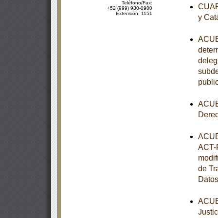
Teléfono/Fax:
CUART
+52 (999) 930-0900
Extensión: 1151
y Cat
ACUER
determ
deleg
subde
publi
ACUER
Dere
ACUER
ACT-P
modif
de Tr
Datos
ACUER
Justi