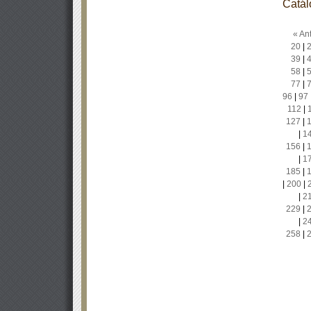
Catál
« Ant
20
|
39
|
58
|
77
|
96
|
97
112
|
127
|
|
1
156
|
|
1
185
|
|
200
|
|
2
229
|
|
2
258
|