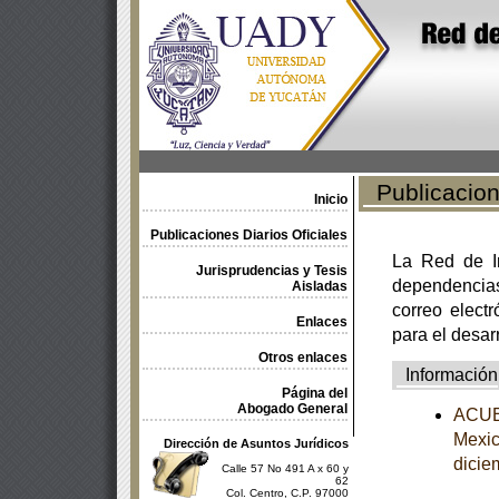
Publicacione
Inicio
Publicaciones Diarios Oficiales
La Red de In
Jurisprudencias y Tesis
dependencia
Aisladas
correo electr
Enlaces
para el desar
Otros enlaces
Información
Página del
Abogado General
ACUER
Mexic
Dirección de Asuntos Jurídicos
dicie
Calle 57 No 491 A x 60 y
62
Col. Centro, C.P. 97000