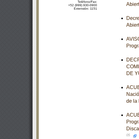
Teléfono/Fax:
Abier
+52 (999) 930-0900
Extensión: 1151
Decre
Abier
AVISO
Progr
DECR
COMI
DE 
ACUER
Nació
de la
ACUER
Progr
Disca
05