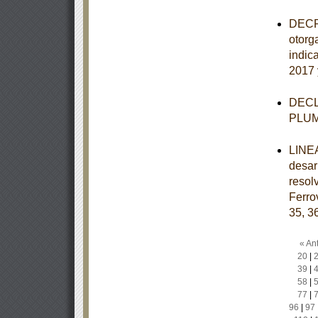
DECRE
otorg
indic
2017 
DECLA
PLU
LINEA
desar
resol
Ferro
35, 3
« Ant
20
|
39
|
58
|
77
|
96
|
97