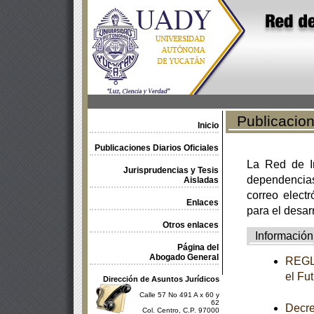
Publicacione
Inicio
Publicaciones Diarios Oficiales
La Red de In
Jurisprudencias y Tesis
dependencia
Aisladas
correo electr
Enlaces
para el desar
Otros enlaces
Información
Página del
Abogado General
REGLA
el Fu
Dirección de Asuntos Jurídicos
Calle 57 No 491 A x 60 y
62
Decre
Col. Centro, C.P. 97000