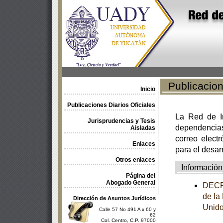
Publicacione
Inicio
Publicaciones Diarios Oficiales
La Red de In
Jurisprudencias y Tesis
dependencia
Aisladas
correo electr
Enlaces
para el desar
Otros enlaces
Información
Página del
Abogado General
DECRE
de la
Dirección de Asuntos Jurídicos
Unido
Calle 57 No 491 A x 60 y
62
Col. Centro, C.P. 97000