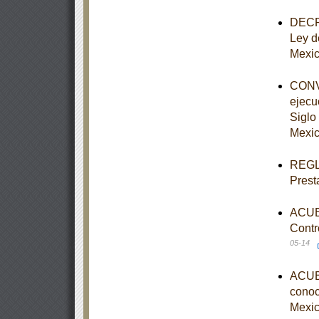
DECRE
Ley d
Mexi
CONVE
ejecu
Siglo 
Mexic
REGLA
Prest
ACUER
Contr
05-14
ACUER
conoce
Mexic