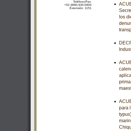
Teléfono/Fax:
ACUER
+52 (999) 930-0900
Extensión: 1151
Secre
los d
denun
trans
DECRE
Indust
ACUER
calen
aplic
prima
maest
ACUER
para 
typus
marin
Chiqu