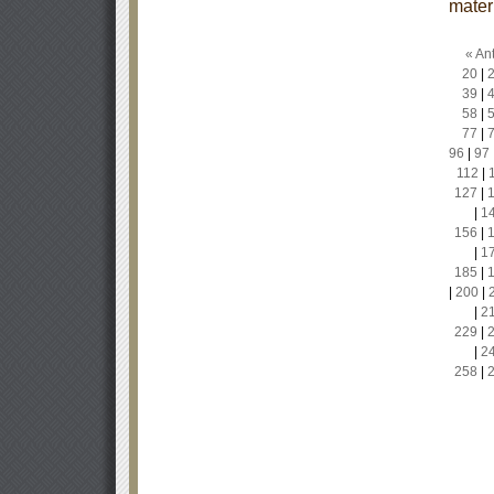
mater
« Ant
20
|
39
|
58
|
77
|
96
|
97
112
|
127
|
|
1
156
|
|
1
185
|
|
200
|
|
2
229
|
|
2
258
|