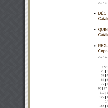
2017-11
DÉCIM
Catál
QUINT
Catál
REGLA
Capac
2017-11
« Ant
20
|
39
|
58
|
77
|
96
|
97
112
|
127
|
|
1
156
|