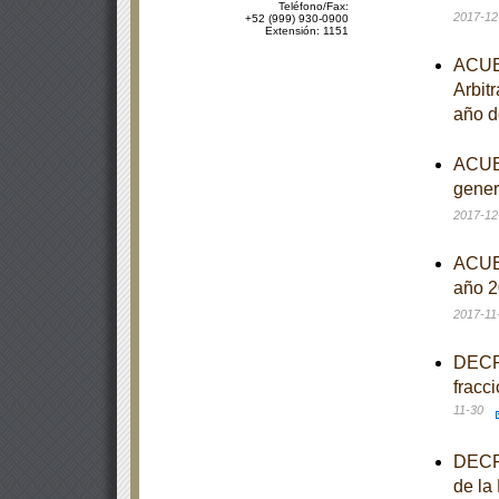
Teléfono/Fax:
2017-12
+52 (999) 930-0900
Extensión: 1151
ACUER
Arbitr
año d
ACUER
gener
2017-12
ACUER
año 2
2017-11
DECRE
fracc
11-30
DECRE
de la