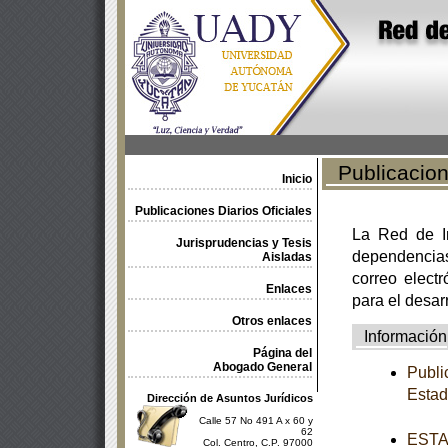
Publicacione
Inicio
Publicaciones Diarios Oficiales
La Red de In
Jurisprudencias y Tesis
dependencia
Aisladas
correo electr
Enlaces
para el desar
Otros enlaces
Información
Página del
Abogado General
Publi
Esta
Dirección de Asuntos Jurídicos
Calle 57 No 491 A x 60 y
62
ESTAT
Col. Centro, C.P. 97000