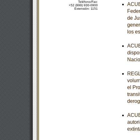
Teléfono/Fax:
ACUER
+52 (999) 930-0900
Extensión: 1151
Feder
de Ju
gener
los e
ACUER
dispo
Nacio
REGLA
volum
el Pr
trans
derog
ACUER
autor
extint