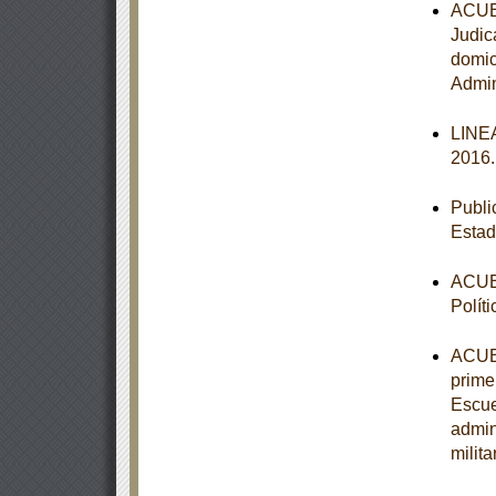
ACUER
Judic
domic
Admin
LINEA
2016
Publi
Estad
ACUER
Polít
ACUER
primer
Escue
admin
milit