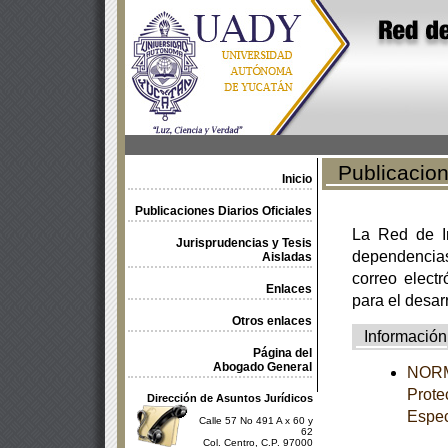
Publicacione
Inicio
Publicaciones Diarios Oficiales
La Red de In
Jurisprudencias y Tesis
dependencia
Aisladas
correo electr
Enlaces
para el desar
Otros enlaces
Información
Página del
Abogado General
NORM
Prote
Dirección de Asuntos Jurídicos
Espec
Calle 57 No 491 A x 60 y
62
Col. Centro, C.P. 97000