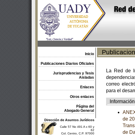
Publicacione
Inicio
Publicaciones Diarios Oficiales
La Red de In
Jurisprudencias y Tesis
dependencia
Aisladas
correo electr
Enlaces
para el desar
Otros enlaces
Información
Página del
Abogado General
ANEXO
de 20
Dirección de Asuntos Jurídicos
Trans
Calle 57 No 491 A x 60 y
62
de Da
Col. Centro, C.P. 97000