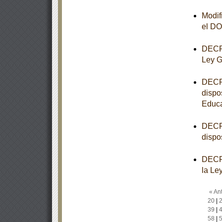
Modif
el D
DECRE
Ley G
DECRE
dispo
Educa
DECRE
dispo
DECRE
la Le
« Ant
20
|
39
|
58
|