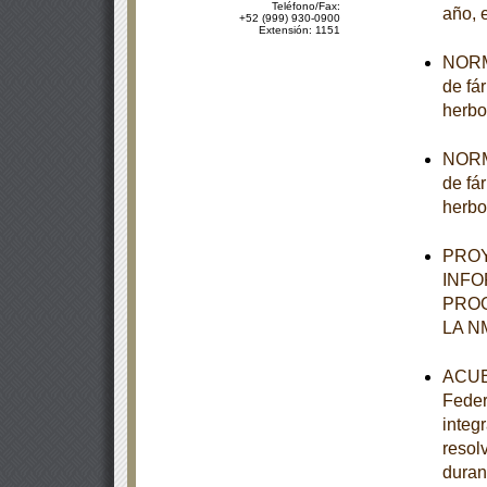
Teléfono/Fax:
año, 
+52 (999) 930-0900
Extensión: 1151
NORMA
de fá
herbo
NORMA
de fá
herbo
PROY
INFO
PROG
LA N
ACUER
Feder
integ
resol
duran