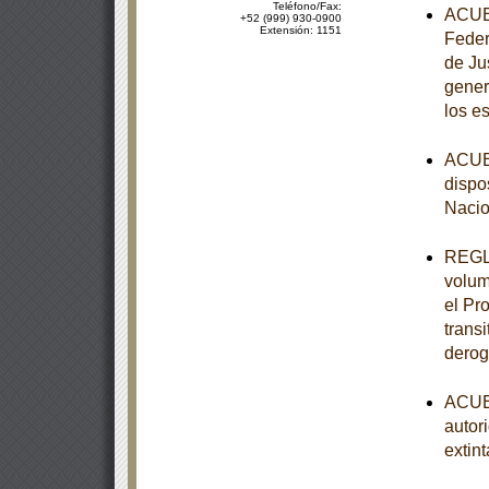
Teléfono/Fax:
ACUER
+52 (999) 930-0900
Extensión: 1151
Feder
de Ju
gener
los e
ACUER
dispo
Nacio
REGLA
volum
el Pr
trans
derog
ACUER
autor
extint