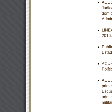
ACUER
Judic
domic
Admin
LINEA
2016
Publi
Estad
ACUER
Polít
ACUER
primer
Escue
admin
milit