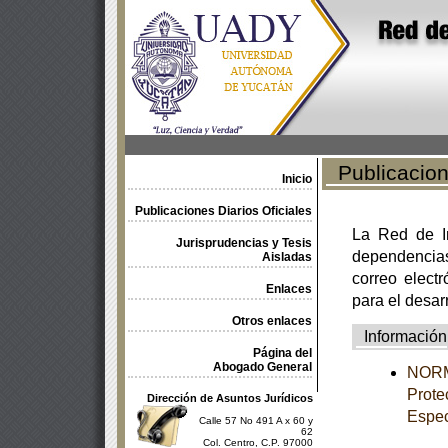
Publicacione
Inicio
Publicaciones Diarios Oficiales
La Red de In
Jurisprudencias y Tesis
dependencia
Aisladas
correo electr
Enlaces
para el desar
Otros enlaces
Información
Página del
Abogado General
NORM
Prote
Dirección de Asuntos Jurídicos
Espec
Calle 57 No 491 A x 60 y
62
Col. Centro, C.P. 97000