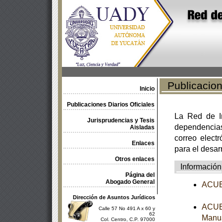
Publicacione
Inicio
Publicaciones Diarios Oficiales
La Red de In
Jurisprudencias y Tesis
dependencia
Aisladas
correo electr
Enlaces
para el desar
Otros enlaces
Información
Página del
Abogado General
ACUER
Dirección de Asuntos Jurídicos
ACUER
Calle 57 No 491 A x 60 y
62
Manua
Col. Centro, C.P. 97000