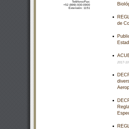
Teléfono/Fax:
Bioló
+52 (999) 930-0900
Extensión: 1151
REGLA
de Co
Publi
Estad
ACUER
2017-10
DECRE
diver
Aerop
DECRE
Regla
Espec
REGLA