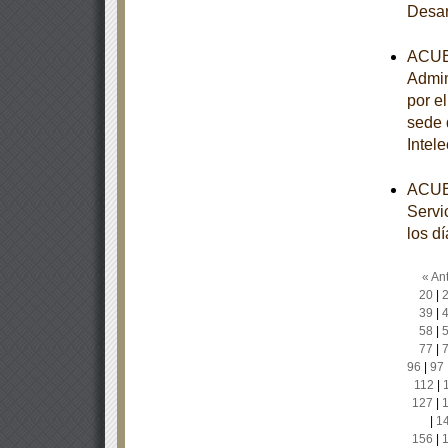
Desar
ACUER
Admin
por e
sede 
Intele
ACUER
Servi
los d
« Ant
20
|
39
|
58
|
77
|
96
|
97
112
|
127
|
|
1
156
|