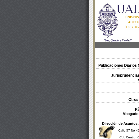
Publicaciones Diarios O
Jurisprudencias
Otros
Pá
Abogado 
Dirección de Asuntos 
Calle 57 No 49
Col. Centro, 