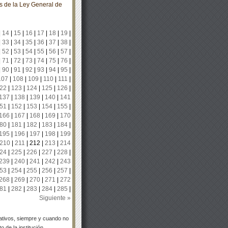
 de la Ley General de
|
14
|
15
|
16
|
17
|
18
|
19
|
|
33
|
34
|
35
|
36
|
37
|
38
|
|
52
|
53
|
54
|
55
|
56
|
57
|
|
71
|
72
|
73
|
74
|
75
|
76
|
|
90
|
91
|
92
|
93
|
94
|
95
|
107
|
108
|
109
|
110
|
111
|
22
|
123
|
124
|
125
|
126
|
137
|
138
|
139
|
140
|
141
51
|
152
|
153
|
154
|
155
|
166
|
167
|
168
|
169
|
170
80
|
181
|
182
|
183
|
184
|
195
|
196
|
197
|
198
|
199
210
|
211
|
212
|
213
|
214
24
|
225
|
226
|
227
|
228
|
239
|
240
|
241
|
242
|
243
53
|
254
|
255
|
256
|
257
|
268
|
269
|
270
|
271
|
272
81
|
282
|
283
|
284
|
285
|
Siguiente »
tivos, siempre y cuando no
 de la institución.