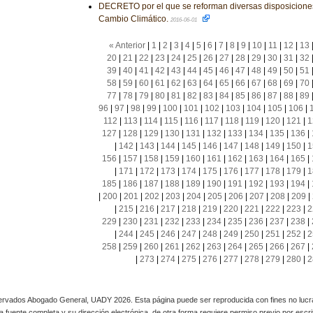
DECRETO por el que se reforman diversas disposiciones
Cambio Climático.
2016-06-01
« Anterior
|
1
|
2
|
3
|
4
|
5
|
6
|
7
|
8
|
9
|
10
|
11
|
12
|
13
20
|
21
|
22
|
23
|
24
|
25
|
26
|
27
|
28
|
29
|
30
|
31
|
32
39
|
40
|
41
|
42
|
43
|
44
|
45
|
46
|
47
|
48
|
49
|
50
|
51
58
|
59
|
60
|
61
|
62
|
63
|
64
|
65
|
66
|
67
|
68
|
69
|
70
77
|
78
|
79
|
80
|
81
|
82
|
83
|
84
|
85
|
86
|
87
|
88
|
89
96
|
97
|
98
|
99
|
100
|
101
|
102
|
103
|
104
|
105
|
106
|
112
|
113
|
114
|
115
|
116
|
117
|
118
|
119
|
120
|
121
|
1
127
|
128
|
129
|
130
|
131
|
132
|
133
|
134
|
135
|
136
|
|
142
|
143
|
144
|
145
|
146
|
147
|
148
|
149
|
150
|
1
156
|
157
|
158
|
159
|
160
|
161
|
162
|
163
|
164
|
165
|
|
171
|
172
|
173
|
174
|
175
|
176
|
177
|
178
|
179
|
1
185
|
186
|
187
|
188
|
189
|
190
|
191
|
192
|
193
|
194
|
|
200
|
201
|
202
|
203
|
204
|
205
|
206
|
207
|
208
|
209
|
|
215
|
216
|
217
|
218
|
219
|
220
|
221
|
222
|
223
|
2
229
|
230
|
231
|
232
|
233
|
234
|
235
|
236
|
237
|
238
|
|
244
|
245
|
246
|
247
|
248
|
249
|
250
|
251
|
252
|
2
258
|
259
|
260
|
261
|
262
|
263
|
264
|
265
|
266
|
267
|
|
273
|
274
|
275
|
276
|
277
|
278
|
279
|
280
|
2
rvados Abogado General, UADY 2026. Esta página puede ser reproducida con fines no lucra
 la fuente completa y su dirección electrónica, de otra forma requiere permiso previo por escrito