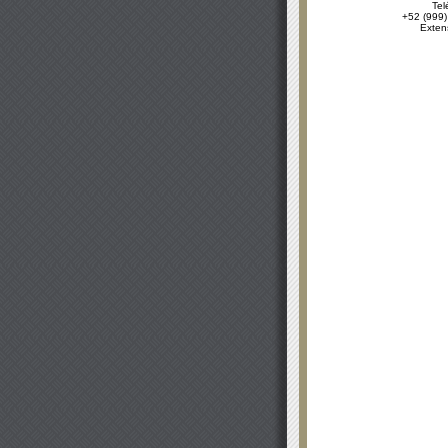
Tel
+52 (999)
Exten