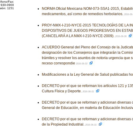
éfono/Fax:
 930-0900
sión: 1151
NORMA Oficial Mexicana NOM-073-SSA1-2015, Estabili
medicamentos, así como de remedios herbolarios.
2016-06
PROY-NMX-I-210-NYCE-2015 TECNOLOGÍAS DE LA I
DISPOSITIVOS DE JUEGOS PROGRESIVOS EN ESTA
(CANCELARÁ A LA NMX-I-210-NYCE-2009).
2016-06-06
ACUERDO General del Pleno del Consejo de la Judicatura
designación de los Consejeros que integrarán la Comis
trámites y resolver los asuntos de notoria urgencia que 
receso correspondie
2016-06-03
Modificaciones a la Ley General de Salud publicadas h
DECRETO por el que se reforman los artículos 121 y 135
Cultura Física y Deporte.
2016-06-01
DECRETO por el que se reforman y adicionan diversas d
General de Educación, en materia de Educación Inclusi
DECRETO por el que se reforman y adicionan diversas d
de la Propiedad Industrial.
2016-06-01