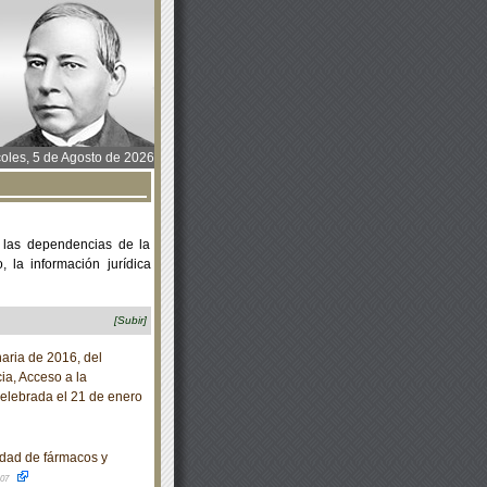
oles, 5 de Agosto de 2026
 las dependencias de la
 la información jurídica
[Subir]
aria de 2016, del
a, Acceso a la
celebrada el 21 de enero
dad de fármacos y
-07