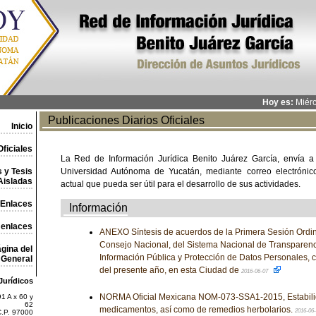
Hoy es:
Miérc
Publicaciones Diarios Oficiales
Inicio
ficiales
La Red de Información Jurídica Benito Juárez García, envía a
 y Tesis
Universidad Autónoma de Yucatán, mediante correo electrónico,
Aisladas
actual que pueda ser útil para el desarrollo de sus actividades.
Enlaces
Información
 enlaces
ANEXO Síntesis de acuerdos de la Primera Sesión Ordin
Consejo Nacional, del Sistema Nacional de Transparenci
gina del
Información Pública y Protección de Datos Personales, 
General
del presente año, en esta Ciudad de
2016-06-07
Jurídicos
NORMA Oficial Mexicana NOM-073-SSA1-2015, Estabili
1 A x 60 y
62
medicamentos, así como de remedios herbolarios.
2016-06
C.P. 97000