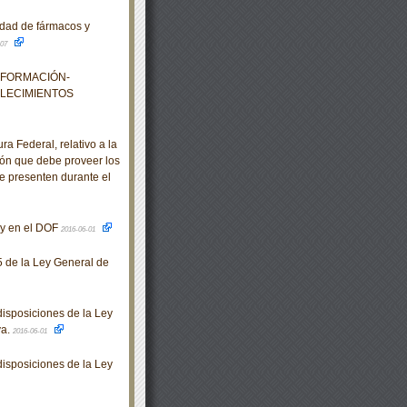
dad de fármacos y
-07
NFORMACIÓN-
BLECIMIENTOS
 Federal, relativo a la
ión que debe proveer los
se presenten durante el
oy en el DOF
2016-06-01
 de la Ley General de
isposiciones de la Ley
va.
2016-06-01
isposiciones de la Ley