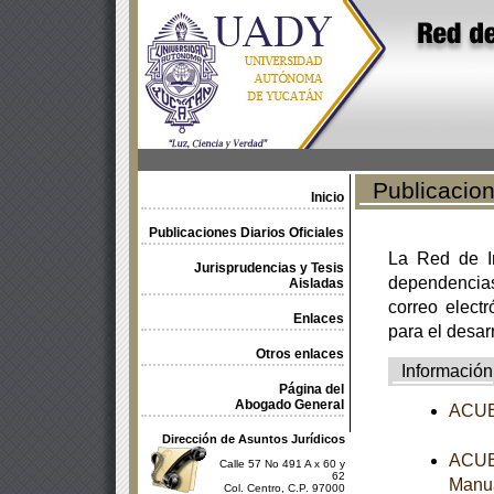
Publicacione
Inicio
Publicaciones Diarios Oficiales
La Red de In
Jurisprudencias y Tesis
dependencia
Aisladas
correo electr
Enlaces
para el desar
Otros enlaces
Información
Página del
Abogado General
ACUER
Dirección de Asuntos Jurídicos
ACUER
Calle 57 No 491 A x 60 y
62
Manua
Col. Centro, C.P. 97000