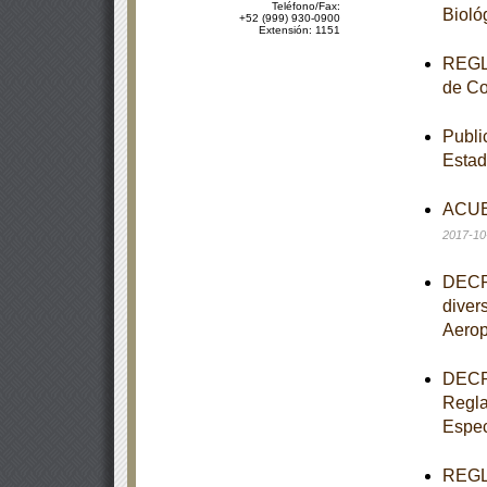
Teléfono/Fax:
Bioló
+52 (999) 930-0900
Extensión: 1151
REGLA
de Co
Publi
Estad
ACUER
2017-10
DECRE
diver
Aerop
DECRE
Regla
Espec
REGLA