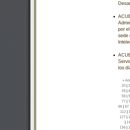
Desar
ACUER
Admin
por e
sede 
Intele
ACUER
Servi
los d
« Ant
20
|
39
|
58
|
77
|
96
|
97
112
|
127
|
|
1
156
|