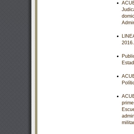
ACUER
Judic
domic
Admin
LINEA
2016
Publi
Estad
ACUER
Polít
ACUER
primer
Escue
admin
milit