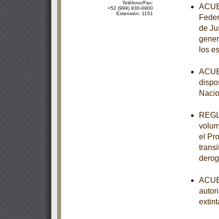
Teléfono/Fax:
ACUER
+52 (999) 930-0900
Extensión: 1151
Feder
de Ju
gener
los e
ACUER
dispo
Nacio
REGLA
volum
el Pr
trans
derog
ACUER
autor
extint