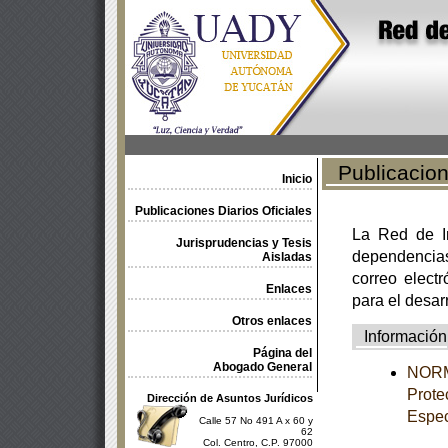
Publicacione
Inicio
Publicaciones Diarios Oficiales
La Red de In
Jurisprudencias y Tesis
dependencia
Aisladas
correo electr
Enlaces
para el desar
Otros enlaces
Información
Página del
Abogado General
NORM
Prote
Dirección de Asuntos Jurídicos
Espec
Calle 57 No 491 A x 60 y
62
Col. Centro, C.P. 97000