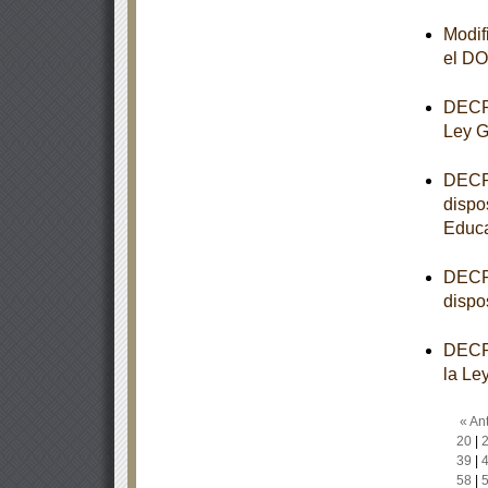
Modif
el D
DECRE
Ley G
DECRE
dispo
Educa
DECRE
dispo
DECRE
la Le
« Ant
20
|
39
|
58
|