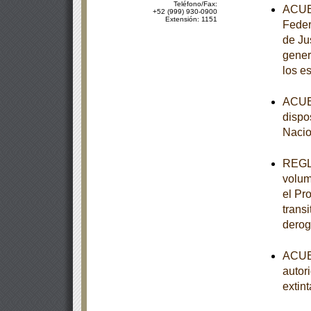
Teléfono/Fax:
ACUER
+52 (999) 930-0900
Extensión: 1151
Feder
de Ju
gener
los e
ACUER
dispo
Nacio
REGLA
volum
el Pr
trans
derog
ACUER
autor
extint