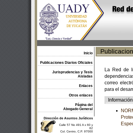
Publicacione
Inicio
Publicaciones Diarios Oficiales
La Red de In
Jurisprudencias y Tesis
dependencia
Aisladas
correo electr
Enlaces
para el desar
Otros enlaces
Información
Página del
Abogado General
NORM
Prote
Dirección de Asuntos Jurídicos
Espec
Calle 57 No 491 A x 60 y
62
Col. Centro, C.P. 97000