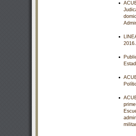
ACUER
Judic
domic
Admin
LINEA
2016
Publi
Estad
ACUER
Polít
ACUER
primer
Escue
admin
milit