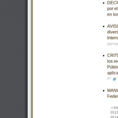
DECRE
por e
en lo
AVISO
diver
Inter
2017-04
CRITE
los r
Públi
aplic
27
MANUA
Feder
« Ant
20
|
39
|