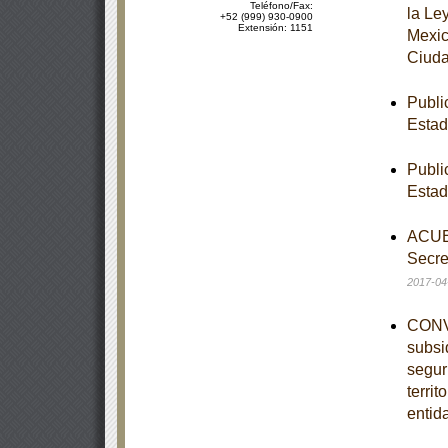
Teléfono/Fax:
la Le
+52 (999) 930-0900
Extensión: 1151
Mexic
Ciuda
Publi
Esta
Publi
Esta
ACUER
Secre
2017-04
CONVE
subsi
segur
territ
entid