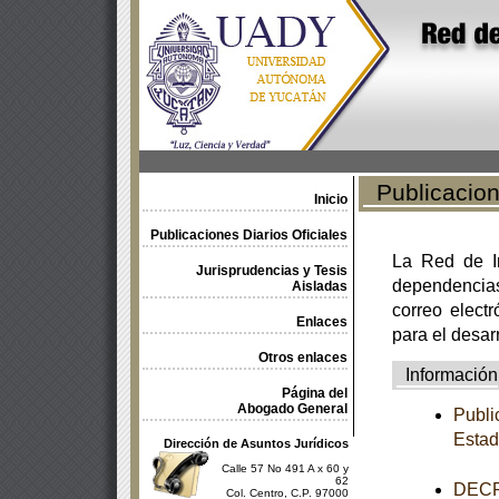
Publicacione
Inicio
Publicaciones Diarios Oficiales
La Red de In
Jurisprudencias y Tesis
dependencia
Aisladas
correo electr
Enlaces
para el desar
Otros enlaces
Información
Página del
Abogado General
Publi
Esta
Dirección de Asuntos Jurídicos
Calle 57 No 491 A x 60 y
62
DECRE
Col. Centro, C.P. 97000