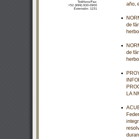
Teléfono/Fax:
año, 
+52 (999) 930-0900
Extensión: 1151
NORMA
de fá
herbo
NORMA
de fá
herbo
PROY
INFO
PROG
LA N
ACUER
Feder
integ
resol
duran