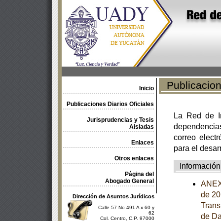
Publicacione
Inicio
Publicaciones Diarios Oficiales
La Red de In
Jurisprudencias y Tesis
dependencia
Aisladas
correo electr
Enlaces
para el desar
Otros enlaces
Información
Página del
Abogado General
ANEXO
de 20
Dirección de Asuntos Jurídicos
Trans
Calle 57 No 491 A x 60 y
62
de Da
Col. Centro, C.P. 97000