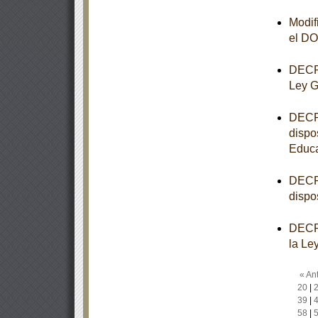
Modif
el D
DECRE
Ley G
DECRE
dispo
Educa
DECRE
dispo
DECRE
la Le
« Ant
20
|
39
|
58
|