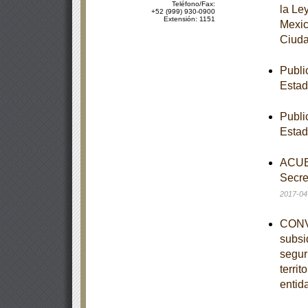
Teléfono/Fax:
la Le
+52 (999) 930-0900
Extensión: 1151
Mexic
Ciuda
Publi
Esta
Publi
Esta
ACUER
Secre
2017-04
CONVE
subsi
segur
territ
entid