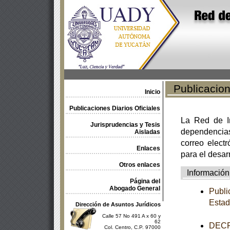
Publicacione
Inicio
Publicaciones Diarios Oficiales
La Red de In
Jurisprudencias y Tesis
dependencia
Aisladas
correo electr
Enlaces
para el desar
Otros enlaces
Información
Página del
Abogado General
Publi
Esta
Dirección de Asuntos Jurídicos
Calle 57 No 491 A x 60 y
62
DECRE
Col. Centro, C.P. 97000