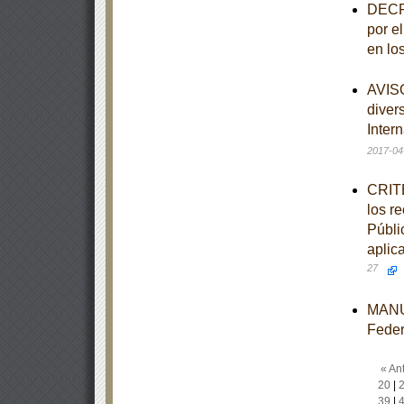
DECRE
por e
en lo
AVISO
diver
Inter
2017-04
CRITE
los r
Públi
aplic
27
MANUA
Feder
« Ant
20
|
39
|