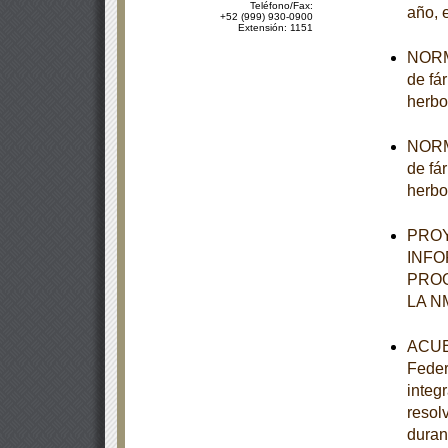
Teléfono/Fax:
año, 
+52 (999) 930-0900
Extensión: 1151
NORMA
de fá
herbo
NORMA
de fá
herbo
PROY
INFO
PROG
LA N
ACUER
Feder
integ
resol
duran