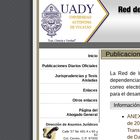
Publicacione
Inicio
Publicaciones Diarios Oficiales
La Red de In
Jurisprudencias y Tesis
dependencia
Aisladas
correo electr
Enlaces
para el desar
Otros enlaces
Información
Página del
Abogado General
ANEXO
de 20
Dirección de Asuntos Jurídicos
Trans
Calle 57 No 491 A x 60 y
62
de Da
Col. Centro, C.P. 97000