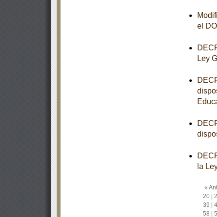
Modif
el D
DECRE
Ley G
DECRE
dispo
Educa
DECRE
dispo
DECRE
la Le
« Ant
20
|
39
|
58
|