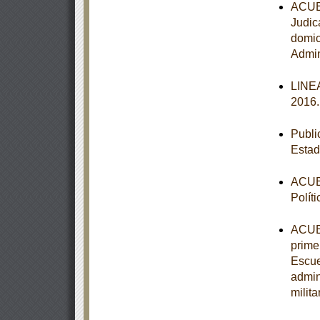
ACUER
Judic
domic
Admin
LINEA
2016
Publi
Estad
ACUER
Polít
ACUER
primer
Escue
admin
milit