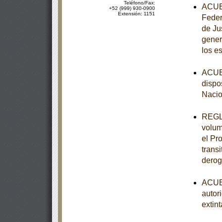
Teléfono/Fax:
ACUER
+52 (999) 930-0900
Extensión: 1151
Feder
de Ju
gener
los e
ACUER
dispo
Nacio
REGLA
volum
el Pr
trans
derog
ACUER
autor
extint