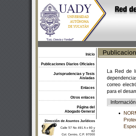
Publicacione
Inicio
Publicaciones Diarios Oficiales
La Red de In
Jurisprudencias y Tesis
dependencia
Aisladas
correo electr
Enlaces
para el desar
Otros enlaces
Información
Página del
Abogado General
NORM
Prote
Dirección de Asuntos Jurídicos
Espec
Calle 57 No 491 A x 60 y
62
Col. Centro, C.P. 97000