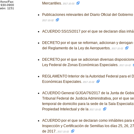
éfono/Fax:
Mercantiles.
2017-10-03
 930-0900
sión: 1151
Publicaciones relevantes del Diario Oficial del Gobiern
2017-10-02
ACUERDO SS/15/2017 por el que se declaran días inhá
DECRETO por el que se reforman, adicionan y derogan 
del Reglamento de la Ley de Aeropuertos.
2017-10-02
DECRETO por el que se adicionan diversas disposicion
Ley Federal de Zonas Económicas Especiales.
2017-10-02
REGLAMENTO Interior de la Autoridad Federal para el D
Económicas Especiales.
2017-10-02
ACUERDO General G/JGA/76/2017 de la Junta de Gobier
Tribunal Federal de Justicia Administrativa, por el que 
temporal de domicilio para la sede de la Sala Especiali
Propiedad Intelectual y de la
2017-10-02
ACUERDO por el que se declaran como inhábiles para el
Inspección y Certificación de Semillas los días 25, 26, 2
de 2017.
2017-10-02