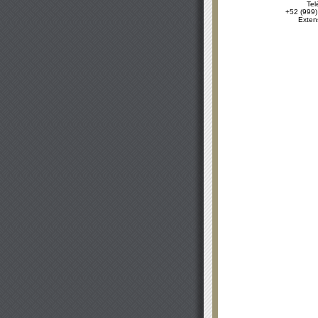
Tel
+52 (999)
Exten