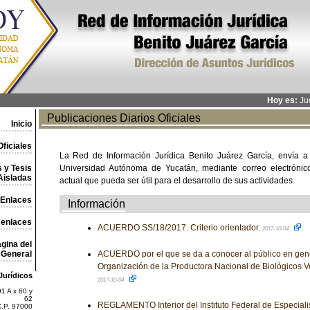
Hoy es:
Jue
Publicaciones Diarios Oficiales
Inicio
ficiales
La Red de Información Jurídica Benito Juárez García, envía a
 y Tesis
Universidad Autónoma de Yucatán, mediante correo electrónico,
Aisladas
actual que pueda ser útil para el desarrollo de sus actividades.
Enlaces
Información
 enlaces
ACUERDO SS/18/2017. Criterio orientador.
2017-10-04
gina del
General
ACUERDO por el que se da a conocer al público en gen
Organización de la Productora Nacional de Biológicos 
Jurídicos
2017-10-04
1 A x 60 y
62
REGLAMENTO Interior del Instituto Federal de Especial
C.P. 97000