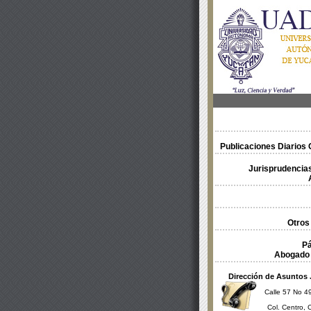
Publicaciones Diarios O
Jurisprudencias
Otros
Pá
Abogado 
Dirección de Asuntos 
Calle 57 No 49
Col. Centro, 