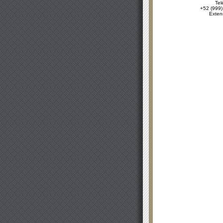
Tel
+52 (999)
Exten