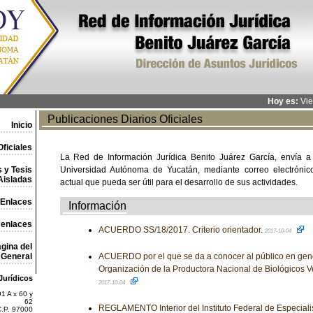
Hoy es:
Vie
Publicaciones Diarios Oficiales
Inicio
ficiales
La Red de Información Jurídica Benito Juárez García, envía a
 y Tesis
Universidad Autónoma de Yucatán, mediante correo electrónico,
Aisladas
actual que pueda ser útil para el desarrollo de sus actividades.
Enlaces
Información
 enlaces
ACUERDO SS/18/2017. Criterio orientador.
2017-10-04
gina del
General
ACUERDO por el que se da a conocer al público en gen
Organización de la Productora Nacional de Biológicos 
Jurídicos
2017-10-04
1 A x 60 y
62
REGLAMENTO Interior del Instituto Federal de Especial
C.P. 97000