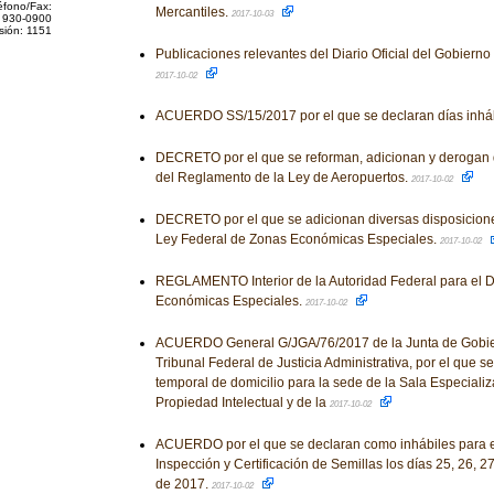
éfono/Fax:
Mercantiles.
2017-10-03
 930-0900
sión: 1151
Publicaciones relevantes del Diario Oficial del Gobiern
2017-10-02
ACUERDO SS/15/2017 por el que se declaran días inhá
DECRETO por el que se reforman, adicionan y derogan 
del Reglamento de la Ley de Aeropuertos.
2017-10-02
DECRETO por el que se adicionan diversas disposicion
Ley Federal de Zonas Económicas Especiales.
2017-10-02
REGLAMENTO Interior de la Autoridad Federal para el D
Económicas Especiales.
2017-10-02
ACUERDO General G/JGA/76/2017 de la Junta de Gobier
Tribunal Federal de Justicia Administrativa, por el que 
temporal de domicilio para la sede de la Sala Especiali
Propiedad Intelectual y de la
2017-10-02
ACUERDO por el que se declaran como inhábiles para el
Inspección y Certificación de Semillas los días 25, 26, 2
de 2017.
2017-10-02