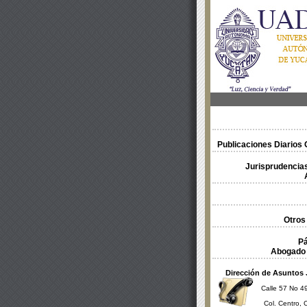
Publicaciones Diarios O
Jurisprudencias
Otros
Pá
Abogado 
Dirección de Asuntos 
Calle 57 No 49
Col. Centro, 