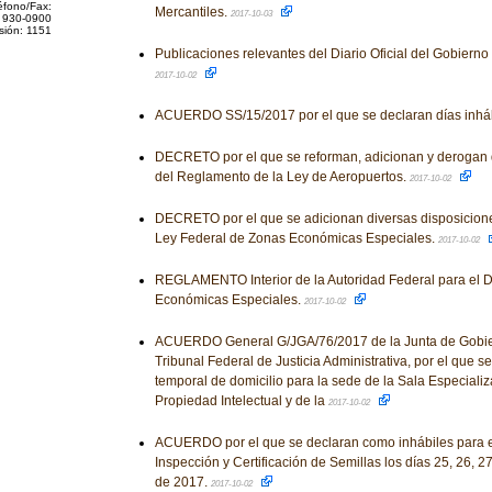
éfono/Fax:
Mercantiles.
2017-10-03
 930-0900
sión: 1151
Publicaciones relevantes del Diario Oficial del Gobiern
2017-10-02
ACUERDO SS/15/2017 por el que se declaran días inhá
DECRETO por el que se reforman, adicionan y derogan 
del Reglamento de la Ley de Aeropuertos.
2017-10-02
DECRETO por el que se adicionan diversas disposicion
Ley Federal de Zonas Económicas Especiales.
2017-10-02
REGLAMENTO Interior de la Autoridad Federal para el D
Económicas Especiales.
2017-10-02
ACUERDO General G/JGA/76/2017 de la Junta de Gobier
Tribunal Federal de Justicia Administrativa, por el que 
temporal de domicilio para la sede de la Sala Especiali
Propiedad Intelectual y de la
2017-10-02
ACUERDO por el que se declaran como inhábiles para el
Inspección y Certificación de Semillas los días 25, 26, 2
de 2017.
2017-10-02