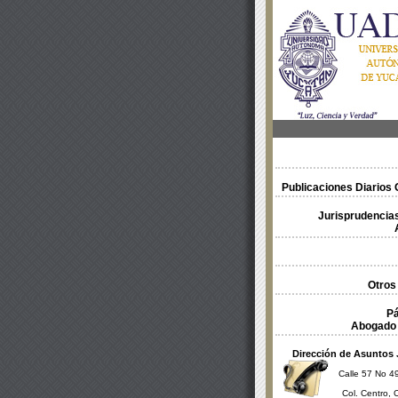
Publicaciones Diarios O
Jurisprudencias
Otros
Pá
Abogado 
Dirección de Asuntos 
Calle 57 No 49
Col. Centro, 