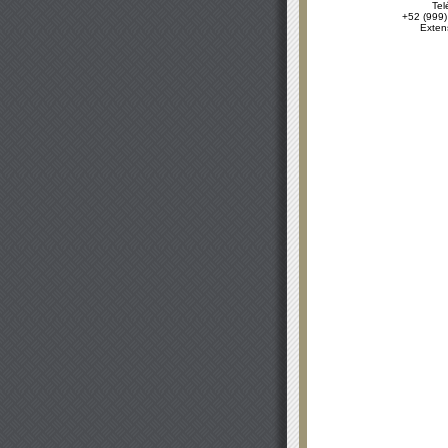
Tel
+52 (999)
Exten