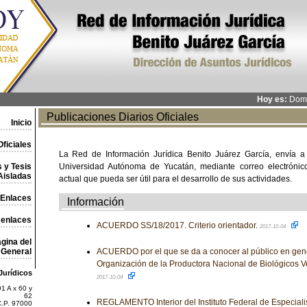
Hoy es:
Domi
Publicaciones Diarios Oficiales
Inicio
ficiales
La Red de Información Jurídica Benito Juárez García, envía a
 y Tesis
Universidad Autónoma de Yucatán, mediante correo electrónico,
Aisladas
actual que pueda ser útil para el desarrollo de sus actividades.
Enlaces
Información
 enlaces
ACUERDO SS/18/2017. Criterio orientador.
2017-10-04
gina del
General
ACUERDO por el que se da a conocer al público en gen
Organización de la Productora Nacional de Biológicos 
Jurídicos
2017-10-04
1 A x 60 y
62
REGLAMENTO Interior del Instituto Federal de Especial
C.P. 97000