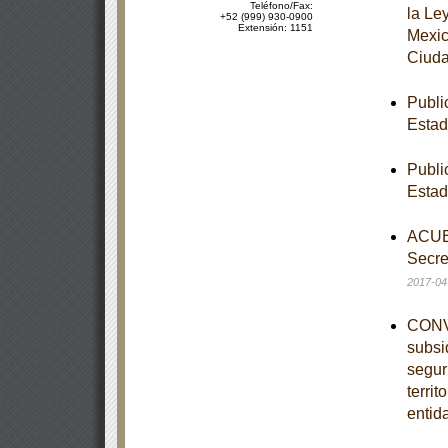
Teléfono/Fax:
la Le
+52 (999) 930-0900
Extensión: 1151
Mexic
Ciuda
Publi
Esta
Publi
Esta
ACUER
Secre
2017-04
CONVE
subsi
segur
territ
entid