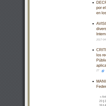
DECRE
por e
en lo
AVISO
diver
Inter
2017-04
CRITE
los r
Públi
aplic
27
MANUA
Feder
« Ant
20
|
39
|