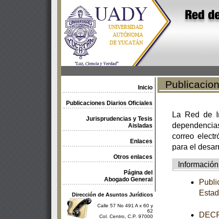
Publicacione
Inicio
Publicaciones Diarios Oficiales
La Red de In
Jurisprudencias y Tesis
dependencia
Aisladas
correo electr
Enlaces
para el desar
Otros enlaces
Información
Página del
Abogado General
Publi
Esta
Dirección de Asuntos Jurídicos
Calle 57 No 491 A x 60 y
62
DECRE
Col. Centro, C.P. 97000