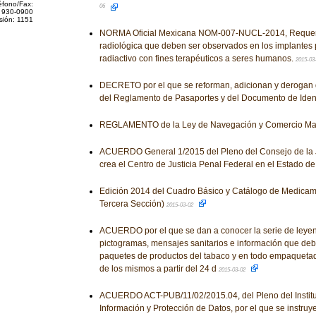
éfono/Fax:
06
 930-0900
sión: 1151
NORMA Oficial Mexicana NOM-007-NUCL-2014, Requeri
radiológica que deben ser observados en los implantes
radiactivo con fines terapéuticos a seres humanos.
2015-03
DECRETO por el que se reforman, adicionan y derogan 
del Reglamento de Pasaportes y del Documento de Ident
REGLAMENTO de la Ley de Navegación y Comercio Mar
ACUERDO General 1/2015 del Pleno del Consejo de la J
crea el Centro de Justicia Penal Federal en el Estado d
Edición 2014 del Cuadro Básico y Catálogo de Medicame
Tercera Sección)
2015-03-02
ACUERDO por el que se dan a conocer la serie de leye
pictogramas, mensajes sanitarios e información que debe
paquetes de productos del tabaco y en todo empaquetad
de los mismos a partir del 24 d
2015-03-02
ACUERDO ACT-PUB/11/02/2015.04, del Pleno del Institut
Información y Protección de Datos, por el que se instruy