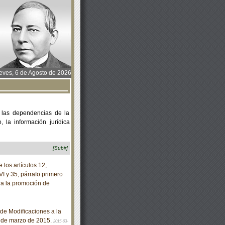
ves, 6 de Agosto de 2026
 las dependencias de la
 la información jurídica
[Subir]
los artículos 12,
VI y 35, párrafo primero
ra la promoción de
de Modificaciones a la
3 de marzo de 2015.
2015-03-