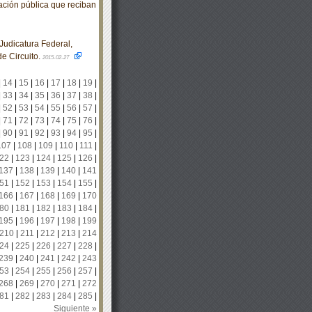
mación pública que reciban
udicatura Federal,
de Circuito.
2015-02-27
|
14
|
15
|
16
|
17
|
18
|
19
|
|
33
|
34
|
35
|
36
|
37
|
38
|
|
52
|
53
|
54
|
55
|
56
|
57
|
|
71
|
72
|
73
|
74
|
75
|
76
|
|
90
|
91
|
92
|
93
|
94
|
95
|
107
|
108
|
109
|
110
|
111
|
22
|
123
|
124
|
125
|
126
|
137
|
138
|
139
|
140
|
141
51
|
152
|
153
|
154
|
155
|
166
|
167
|
168
|
169
|
170
80
|
181
|
182
|
183
|
184
|
195
|
196
|
197
|
198
|
199
210
|
211
|
212
|
213
|
214
24
|
225
|
226
|
227
|
228
|
239
|
240
|
241
|
242
|
243
53
|
254
|
255
|
256
|
257
|
268
|
269
|
270
|
271
|
272
81
|
282
|
283
|
284
|
285
|
Siguiente »