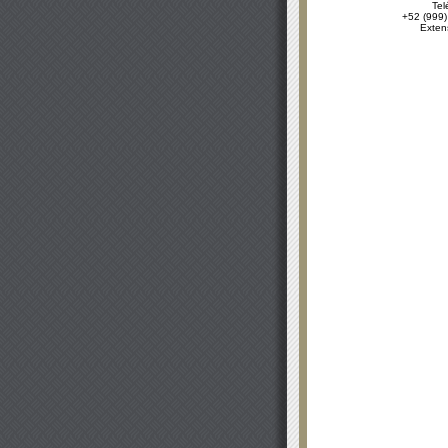
Tel
+52 (999)
Exten