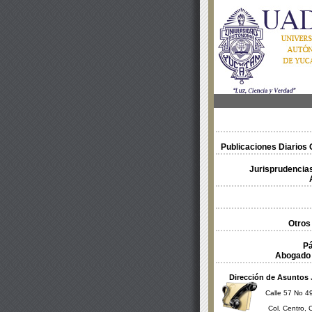
Publicaciones Diarios O
Jurisprudencias
Otros
Pá
Abogado 
Dirección de Asuntos 
Calle 57 No 49
Col. Centro, 