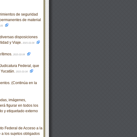
mientos de seguridad
 permanentes de material
-05
diversas disposiciones
idad y Viaje.
2015-03-04
ítimos.
2015-03-04
udicatura Federal, que
e Yucatán.
2015-03-04
ntos. (Continúa en la
ndas, imágenes,
rá figurar en todos los
o y etiquetado externo
o Federal de Acceso a la
e a los sujetos obligados