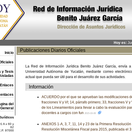
Hoy es:
Jue
Publicaciones Diarios Oficiales
Inicio
ficiales
La Red de Información Jurídica Benito Juárez García, envía a
 y Tesis
Universidad Autónoma de Yucatán, mediante correo electrónico,
Aisladas
actual que pueda ser útil para el desarrollo de sus actividades.
Enlaces
Información
 enlaces
ACUERDO por el que se aprueban las modificaciones de 
fracciones V y VI; 14, párrafo primero; 33, fracciones V y 
gina del
de los Lineamientos para llevar a cabo la evaluación pa
General
docentes a cargos con fun
2015-03-06
Jurídicos
ANEXOS 1-A, 3, 7, 11, 14 y 23 de la Primera Resolución 
1 A x 60 y
62
Resolución Miscelánea Fiscal para 2015, publicada el 
C.P. 97000