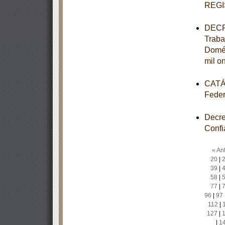
REGI
DECRE
Traba
Domés
mil o
CATÁL
Feder
Decre
Confi
« Ant
20
|
39
|
58
|
77
|
96
|
97
112
|
127
|
|
1