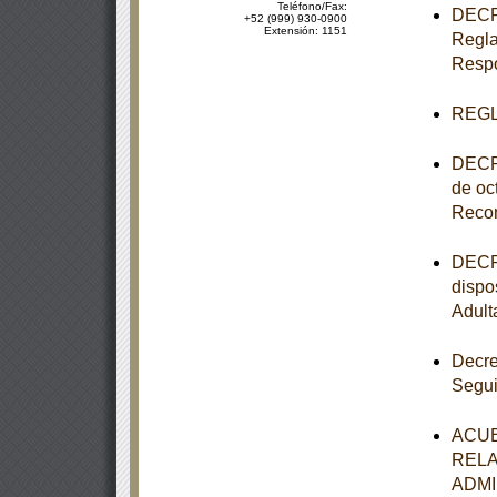
Teléfono/Fax:
DECRE
+52 (999) 930-0900
Extensión: 1151
Regla
Respo
REGL
DECRE
de oc
Recon
DECRE
dispo
Adult
Decre
Segui
ACUE
RELA
ADMI