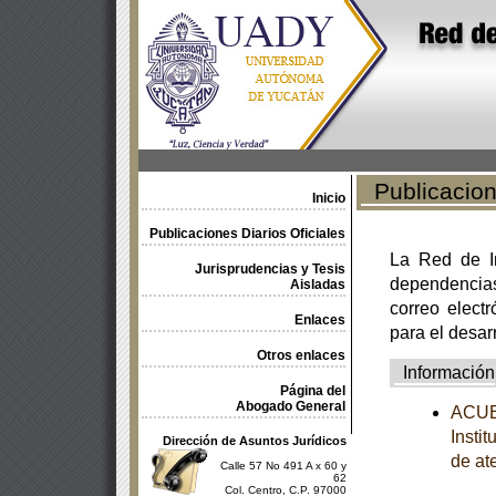
Publicacione
Inicio
Publicaciones Diarios Oficiales
La Red de In
Jurisprudencias y Tesis
dependencia
Aisladas
correo electr
Enlaces
para el desar
Otros enlaces
Información
Página del
Abogado General
ACUER
Insti
Dirección de Asuntos Jurídicos
de at
Calle 57 No 491 A x 60 y
62
Col. Centro, C.P. 97000