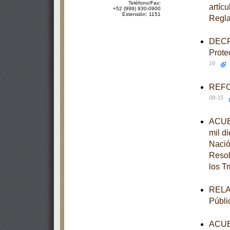
Teléfono/Fax:
artícu
+52 (999) 930-0900
Extensión: 1151
Regla
DECRE
Prote
16
REFOR
08-15
ACUER
mil d
Nació
Resol
los T
RELAC
Públi
ACUER