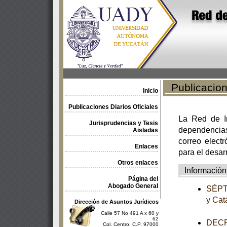
Publicacione
Inicio
Publicaciones Diarios Oficiales
La Red de In
Jurisprudencias y Tesis
dependencia
Aisladas
correo electr
Enlaces
para el desar
Otros enlaces
Información
Página del
Abogado General
SÉPTI
y Cat
Dirección de Asuntos Jurídicos
Calle 57 No 491 A x 60 y
62
DECRE
Col. Centro, C.P. 97000