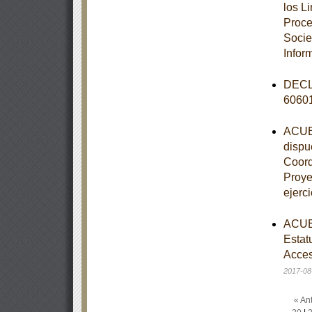
los L
Proce
Socie
Infor
DECLA
6060
ACUER
dispue
Coord
Proye
ejerci
ACUER
Estat
Acces
2017-08
« Ant